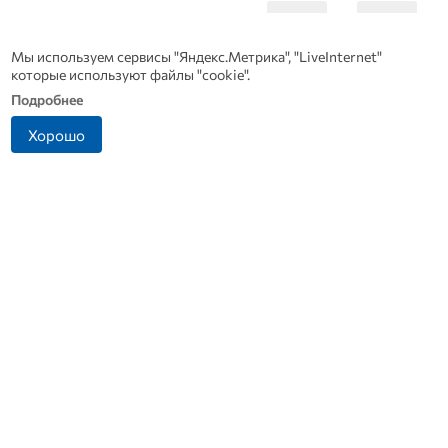
Мы используем сервисы "Яндекс.Метрика", "LiveInternet"
которые используют файлы "cookie".
Подробнее
Хорошо
Что стало причиной
Какие товары пропадут из
громкого взрыва в
магазинов с 1 августа 2026
з
Москве 7 августа
года