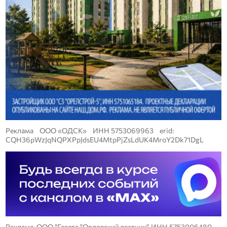
Реклама ООО «ОДСК» ИНН 5753069963 erid:
CQH36pWzJqNQPXPpJdsEU4MtpPjZsLdUK4MroY2Dk71DgL
Реклама. ООО "Газета "Орловский вестник". ИНН 5753006480.