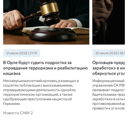
31 июля 2026 | 21:10
30 июля 2026 | 18:50
В Орле будут судить подростка за
Орловцев предуп
оправдание терроризма и реабилитацию
заработок» в ин
нацизма
обернуться угол
Несовершеннолетний орловец размещал в
Информационный це
соцсетях публикации с высказываниями,
управления СК РФ п
оправдывающими деятельность одной из
призывает подростк
террористических организаций, а также
бдительными: предл
одобряющие преступления нацистской
заработке» в сети н
Германии.
противоправной дея
привести к уголовно
Новости СМИ 2