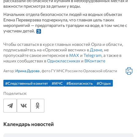
рассказали об опасности купания в необорудованных местах и
важности присмотра за детьми у воды.
Начальник отдела безопасности людей на водных объектах
Елена Переверзева подчеркнула, что главная цель таких
мероприятий — предотвратить трагедии на воде, в том числе с
участием детей.
Чтобы оставаться в курсе главных новостей Орла и области,
подписывайтесь на «Орловский вестник» в
Дзене
, не
пропускайте самое интересное в
MAX
и
Telegram
, а также в
наших сообществах в
Одноклассниках
и
ВКонтакте
Автор:
Ирина Дурова
, фото ГУ МЧС России по Орловской области
#Следственный комитет
#МЧС
#Безопасность
#Отдых
Поделиться:
Календарь новостей