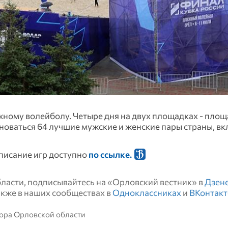
жному волейболу. Четыре дня на двух площадках - пло
новаться 64 лучшие мужские и женские пары страны, в
списание игр доступно
по ссылке.
области, подписывайтесь на «Орловский вестник» в
Дзен
также в наших сообществах в
Одноклассниках
и
ВКонтакт
тора Орловской области