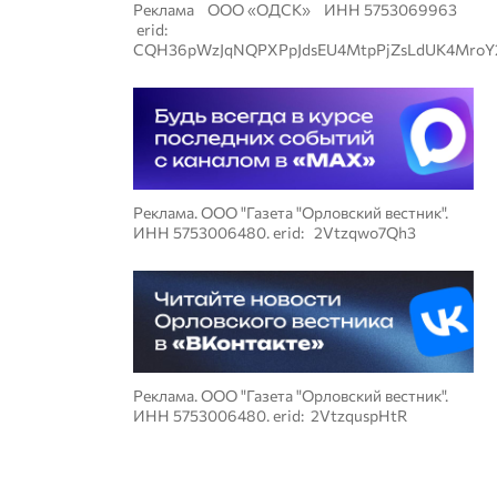
Реклама ООО «ОДСК» ИНН 5753069963
erid:
CQH36pWzJqNQPXPpJdsEU4MtpPjZsLdUK4MroY
Реклама. ООО "Газета "Орловский вестник".
ИНН 5753006480. erid: 2Vtzqwo7Qh3
Реклама. ООО "Газета "Орловский вестник".
ИНН 5753006480. erid: 2VtzquspHtR