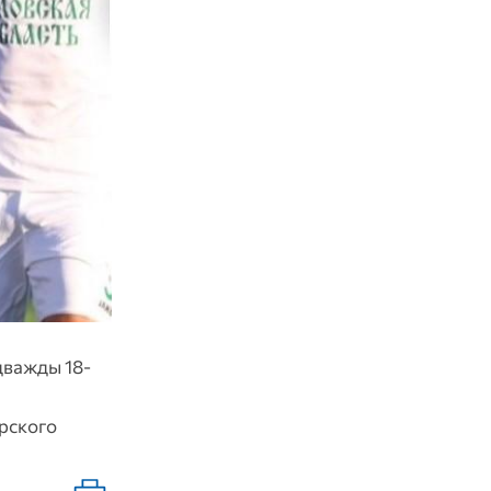
 дважды 18-
урского