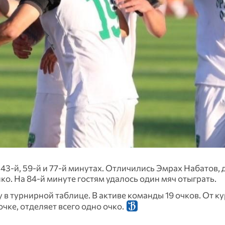
, 43-й, 59-й и 77-й минутах. Отличились Эмрах Набатов,
о. На 84-й минуте гостям удалось один мяч отыграть.
в турнирной таблице. В активе команды 19 очков. От к
чке, отделяет всего одно очко.