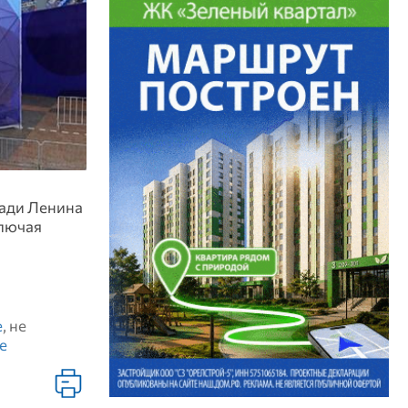
щади Ленина
ключая
е
, не
е