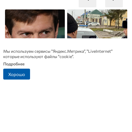
Мы используем сервисы "Яндекс.Метрика", "LiveInternet"
которые используют файлы "cookie".
Подробнее
Хорошо
Смолов призвал
Житель Ливенского
российских футболистов
района попался на
п
покинуть страну
попытке дать взятку
инспектору ДПС