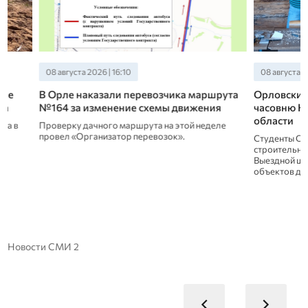
08 августа 2026 | 16:10
08 августа 2026 | 13:
В Орле наказали перевозчика маршрута
Орловские студе
№164 за изменение схемы движения
часовню Николая
области
Проверку дачного маршрута на этой неделе
провел «Организатор перевозок».
Студенты Орловско
строительного техни
Выездной школе рес
объектов деревянно
Новости СМИ 2