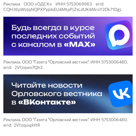
Реклама ООО «ОДСК» ИНН 5753069963 erid:
CQH36pWzJqNQPXPpJdsEU4MtpPjZsLdUK4MroY2Dk71DgL
Реклама. ООО "Газета "Орловский вестник". ИНН 5753006480.
erid: 2Vtzqwo7Qh3
Реклама. ООО "Газета "Орловский вестник". ИНН 5753006480.
erid: 2VtzquspHtR