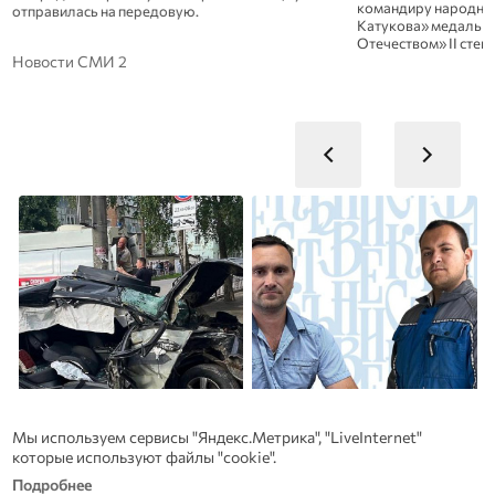
командиру народной дружины «Бригада
Катукова» медаль ордена «За заслуги перед
Отечеством» II степени
Новости СМИ 2
Мы используем сервисы "Яндекс.Метрика", "LiveInternet"
которые используют файлы "cookie".
Подробнее
Прокуратура выяснит
Династия Осюшкиных: