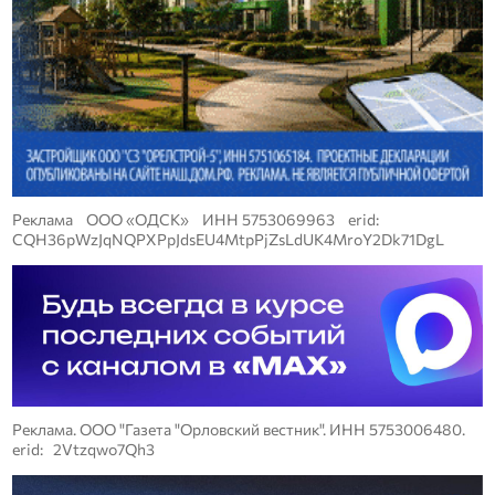
Реклама ООО «ОДСК» ИНН 5753069963 erid:
CQH36pWzJqNQPXPpJdsEU4MtpPjZsLdUK4MroY2Dk71DgL
Реклама. ООО "Газета "Орловский вестник". ИНН 5753006480.
erid: 2Vtzqwo7Qh3