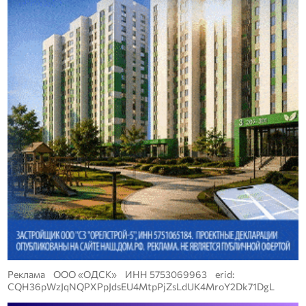
Реклама ООО «ОДСК» ИНН 5753069963 erid:
CQH36pWzJqNQPXPpJdsEU4MtpPjZsLdUK4MroY2Dk71DgL