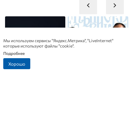
Мы используем сервисы "Яндекс.Метрика", "LiveInternet"
которые используют файлы "cookie".
Подробнее
Хорошо
В Дмитровске принимают
Династия Осюшкиных:
заявления от жителей, чье
«ОВ» продолжает серию
имущество пострадало от
материалов ко Дню
БПЛА
строителя