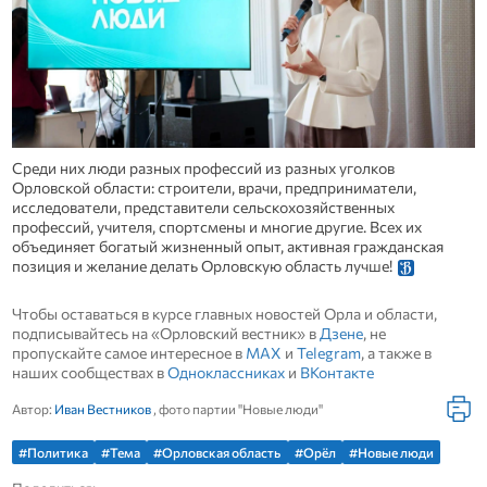
Среди них люди разных профессий из разных уголков
Орловской области: строители, врачи, предприниматели,
исследователи, представители сельскохозяйственных
профессий, учителя, спортсмены и многие другие. Всех их
объединяет богатый жизненный опыт, активная гражданская
позиция и желание делать Орловскую область лучше!
Чтобы оставаться в курсе главных новостей Орла и области,
подписывайтесь на «Орловский вестник» в
Дзене
, не
пропускайте самое интересное в
MAX
и
Telegram
, а также в
наших сообществах в
Одноклассниках
и
ВКонтакте
Автор:
Иван Вестников
, фото партии "Новые люди"
#Политика
#Тема
#Орловская область
#Орёл
#Новые люди