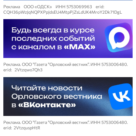
Реклама ООО «ОДСК» ИНН 5753069963 erid:
CQH36pWzJqNQPXPpJdsEU4MtpPjZsLdUK4MroY2Dk71DgL
Реклама. ООО "Газета "Орловский вестник". ИНН 5753006480.
erid: 2Vtzqwo7Qh3
Реклама. ООО "Газета "Орловский вестник". ИНН 5753006480.
erid: 2VtzquspHtR