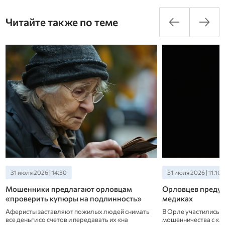
Читайте также по теме
31 июля 2026 | 11:10
28 июля 2026 | 18:10
Орловцев предупреждают о лже-
Двое жителей Во
медиках
смогли выманить
В Орле участились случаи телефонного
Завершить мошенни
мошенничества с «медицинскими» легендами.
сотрудники полиции