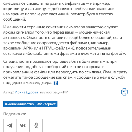
смешивают символы из разных алфавитов — например,
кириллицу и латиницу, — добавляют необычные знаки или
намеренно используют хаотичный регистр букв в текстах
сообщений.
Именно эти странные сочетания символов зачастую служат
ярким сигналом того, что перед вами — мошенническая
активность. Опасность становится ещё более очевидной, если
такое сообщение сопровождается файлами (например,
архивами, APK‑ или HTML‑файлами), подозрительными
ссылками либо шаблонными фразами в духе «это ты на фото?».
Специалисты призывают орловцев быть бдительными: при
получении подобных сообщений не стоит открывать
прикрепленные файлы или переходить по ссылкам. Лучше сразу
отметить такое сообщение как спам и сообщить о нем в службу
поддержки мессенджера.
Автор:
Ирина Дурова
, иллюстрация ИИ
#мошенничество
#Интернет
Поделиться: