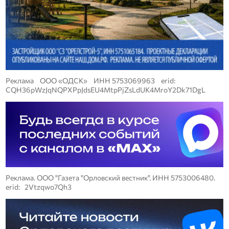
Реклама ООО «ОДСК» ИНН 5753069963 erid:
CQH36pWzJqNQPXPpJdsEU4MtpPjZsLdUK4MroY2Dk71DgL
Реклама. ООО "Газета "Орловский вестник". ИНН 5753006480.
erid: 2Vtzqwo7Qh3