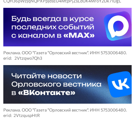
CQH36pWzJqNQPXPpJdsEU4MtpPjZsLdUK4MroY2Dk71DgL
Реклама. ООО "Газета "Орловский вестник". ИНН 5753006480.
erid: 2Vtzqwo7Qh3
Реклама. ООО "Газета "Орловский вестник". ИНН 5753006480.
erid: 2VtzquspHtR