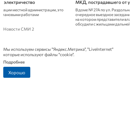
МКД, пострадавшего от удара БПЛА
новым мусорово
В доме № 27А по ул. Раздольная состоялось
Орловский регопер
очередное выездное заседание рабочей группы,
материально-техни
на котором представители власти и строители
обсудили с жильцами дальнейший план работ
Новости СМИ 2
Мы используем сервисы "Яндекс.Метрика", "LiveInternet"
которые используют файлы "cookie".
Подробнее
Хорошо