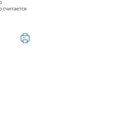
о
о считается