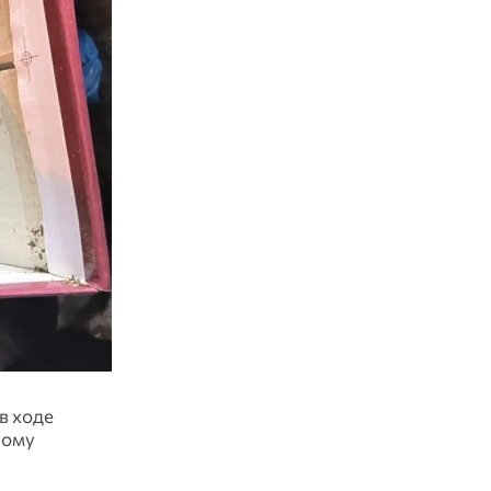
в ходе
ному