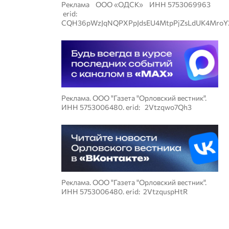
Реклама ООО «ОДСК» ИНН 5753069963
erid:
CQH36pWzJqNQPXPpJdsEU4MtpPjZsLdUK4MroY
Реклама. ООО "Газета "Орловский вестник".
ИНН 5753006480. erid: 2Vtzqwo7Qh3
Реклама. ООО "Газета "Орловский вестник".
ИНН 5753006480. erid: 2VtzquspHtR