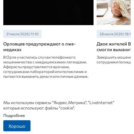
31 июля 2026 | 11:10
28 июля 2026 | 18:10
Орловцев предупреждают о лже-
Двое жителей Во
медиках
смогли выманить
В Орле участились случаи телефонного
Завершить мошенни
мошенничества с «медицинскими» легендами.
сотрудники полиции
Аферисты представляются врачами,
сотрудниками лабораторий или поликлиник и
пытаются выманить деньги или личные данные.
Новости СМИ 2
Мы используем сервисы "Яндекс.Метрика", "LiveInternet"
которые используют файлы "cookie".
Подробнее
Хорошо