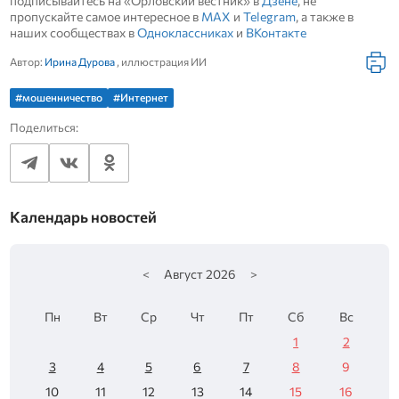
подписывайтесь на «Орловский вестник» в
Дзене
, не
пропускайте самое интересное в
MAX
и
Telegram
, а также в
наших сообществах в
Одноклассниках
и
ВКонтакте
Автор:
Ирина Дурова
, иллюстрация ИИ
#мошенничество
#Интернет
Поделиться:
Календарь новостей
<
Август
2026
>
Пн
Вт
Ср
Чт
Пт
Сб
Вс
1
2
3
4
5
6
7
8
9
10
11
12
13
14
15
16