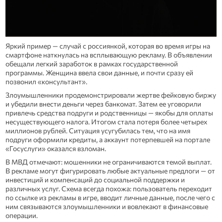
Яркий пример — случай с россиянкой, которая во время игры на
смартфоне наткнулась на всплывающую рекламу. В объявлении
обещали легкий заработок в рамках государственной
программы. Женщина ввела свои данные, и почти сразу ей
позвонил «консультант».
Злоумышленники продемонстрировали жертве фейковую биржу
и убедили внести деньги через банкомат. Затем ее уговорили
привлечь средства подруги и родственницы — якобы для оплаты
несуществующего налога. Итогом стала потеря более четырех
миллионов рублей. Ситуация усугубилась тем, что на имя
подруги оформили кредиты, а аккаунт потерпевшей на портале
«Госуслуги» оказался взломан.
В МВД отмечают: мошенники не ограничиваются темой выплат.
В рекламе могут фигурировать любые актуальные предлоги — от
инвестиций и компенсаций до социальной поддержки и
различных услуг. Схема всегда похожа: пользователь переходит
по ссылке из рекламы в игре, вводит личные данные, после чего с
ним связываются злоумышленники и вовлекают в финансовые
операции.