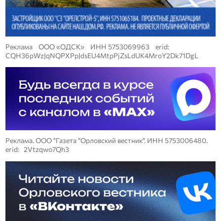
Реклама ООО «ОДСК» ИНН 5753069963 erid:
CQH36pWzJqNQPXPpJdsEU4MtpPjZsLdUK4MroY2Dk71DgL
Реклама. ООО "Газета "Орловский вестник". ИНН 5753006480.
erid: 2Vtzqwo7Qh3