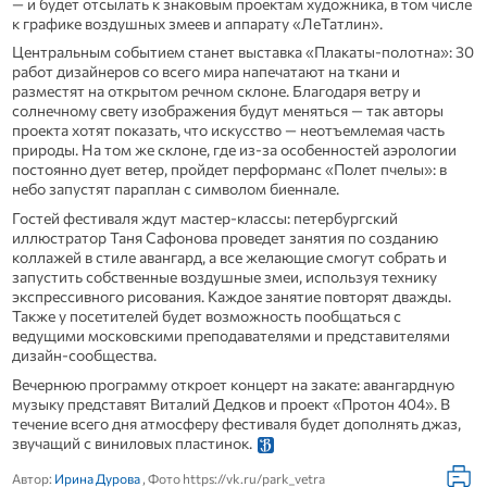
— и будет отсылать к знаковым проектам художника, в том числе
к графике воздушных змеев и аппарату «ЛеТатлин».
Центральным событием станет выставка «Плакаты‑полотна»: 30
работ дизайнеров со всего мира напечатают на ткани и
разместят на открытом речном склоне. Благодаря ветру и
солнечному свету изображения будут меняться — так авторы
проекта хотят показать, что искусство — неотъемлемая часть
природы. На том же склоне, где из‑за особенностей аэрологии
постоянно дует ветер, пройдет перформанс «Полет пчелы»: в
небо запустят параплан с символом биеннале.
Гостей фестиваля ждут мастер‑классы: петербургский
иллюстратор Таня Сафонова проведет занятия по созданию
коллажей в стиле авангард, а все желающие смогут собрать и
запустить собственные воздушные змеи, используя технику
экспрессивного рисования. Каждое занятие повторят дважды.
Также у посетителей будет возможность пообщаться с
ведущими московскими преподавателями и представителями
дизайн‑сообщества.
Вечернюю программу откроет концерт на закате: авангардную
музыку представят Виталий Дедков и проект «Протон 404». В
течение всего дня атмосферу фестиваля будет дополнять джаз,
звучащий с виниловых пластинок.
Автор:
Ирина Дурова
, Фото https://vk.ru/park_vetra