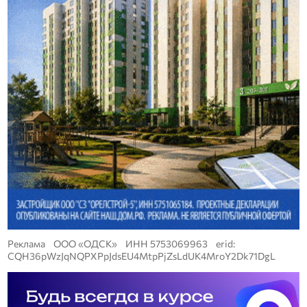
Реклама ООО «ОДСК» ИНН 5753069963 erid:
CQH36pWzJqNQPXPpJdsEU4MtpPjZsLdUK4MroY2Dk71DgL