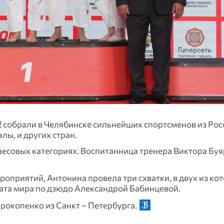
обрали в Челябинске сильнейших спортсменов из Росс
лы, и других стран.
весовых категориях. Воспитанница тренера Виктора Бу
оприятий, Антонина провела три схватки, в двух из ко
ната мира по дзюдо Александрой Бабинцевой.
рокопенко из Санкт – Петербурга.