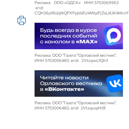
Реклама ООО «ОДСК» ИНН 5753069963
erid:
CQH36pWzJqNQPXPpJdsEU4MtpPjZsLdUK4MroY
Реклама. ООО "Газета "Орловский вестник".
ИНН 5753006480. erid: 2Vtzqwo7Qh3
Реклама. ООО "Газета "Орловский вестник".
ИНН 5753006480. erid: 2VtzquspHtR