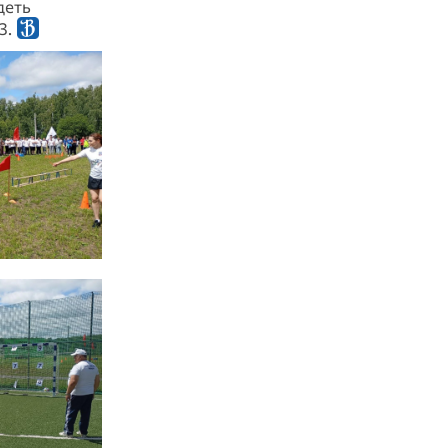
деть
3.