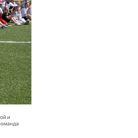
ой и
команда