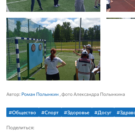
Автор:
Роман Полынкин
, фото Александра Полынкина
#Общество
#Спорт
#Здоровье
#Досуг
#Здрав
Поделиться: