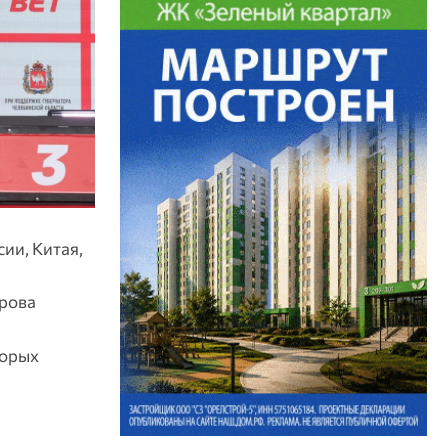
ии, Китая,
ярова
торых