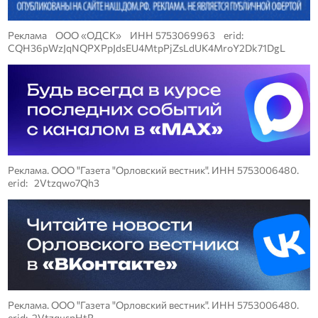
Реклама ООО «ОДСК» ИНН 5753069963 erid:
CQH36pWzJqNQPXPpJdsEU4MtpPjZsLdUK4MroY2Dk71DgL
Реклама. ООО "Газета "Орловский вестник". ИНН 5753006480.
erid: 2Vtzqwo7Qh3
Реклама. ООО "Газета "Орловский вестник". ИНН 5753006480.
erid: 2VtzquspHtR