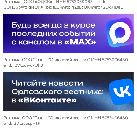
Реклама ООО «ОДСК» ИНН 5753069963 erid:
CQH36pWzJqNQPXPpJdsEU4MtpPjZsLdUK4MroY2Dk71DgL
Реклама. ООО "Газета "Орловский вестник". ИНН 5753006480.
erid: 2Vtzqwo7Qh3
Реклама. ООО "Газета "Орловский вестник". ИНН 5753006480.
erid: 2VtzquspHtR