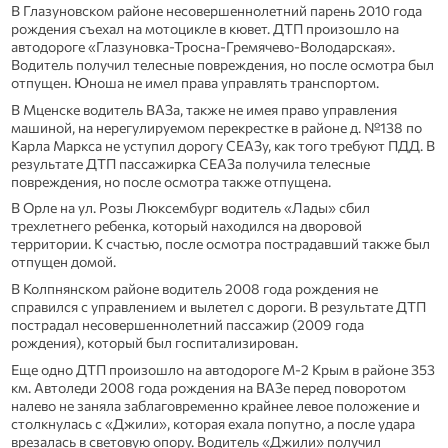
В Глазуновском районе несовершеннолетний парень 2010 года
рождения съехал на мотоцикле в кювет. ДТП произошло на
автодороге «Глазуновка-Тросна-Гремячево-Володарская».
Водитель получил телесные повреждения, но после осмотра был
отпущен. Юноша не имел права управлять транспортом.
В Мценске водитель ВАЗа, также не имея право управления
машиной, на нерегулируемом перекрестке в районе д. №138 по
Карла Маркса не уступил дорогу СЕАЗу, как того требуют ПДД. В
результате ДТП пассажирка СЕАЗа получила телесные
повреждения, но после осмотра также отпущена.
В Орле на ул. Розы Люксембург водитель «Лады» сбил
трехлетнего ребенка, который находился на дворовой
территории. К счастью, после осмотра пострадавший также был
отпущен домой.
В Колпнянском районе водитель 2008 года рождения не
справился с управлением и вылетел с дороги. В результате ДТП
пострадал несовершеннолетний пассажир (2009 года
рождения), который был госпитализирован.
Еще одно ДТП произошло на автодороге М-2 Крым в районе 353
км. Автоледи 2008 года рождения на ВАЗе перед поворотом
налево не заняла заблаговременно крайнее левое положение и
столкнулась с «Джили», которая ехала попутно, а после удара
врезалась в световую опору. Водитель «Джили» получил