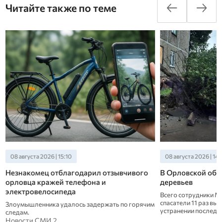
Читайте также по теме
08 августа 2026 | 15:10
08 августа 2026 | 14:
Незнакомец отблагодарил отзывчивого
В Орловской обла
орловца кражей телефона и
деревьев
электровелосипеда
Всего сотрудники М
спасатели 11 раз вы
Злоумышленника удалось задержать по горячим
устранении последс
следам.
Новости СМИ 2