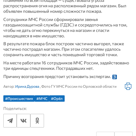
пламенем по всей площади — существовала угроза
распространения огня на расположенный рядом магазин. Был
объявлен повышенный номер сложности пожара.
Сотрудники МЧС России сформировали звенья
газодымозащитной службы (ГДЗС) и сосредоточились на том,
чтобы не дать огню перекинуться на магазин и спасти
находящееся в нем имущество.
В результате пожара блок построек частично выгорел, также
частично пострадал магазин. При этом спасателям удалось
сохранить имущество и часть помещений торговой точки.
На месте работали 16 сотрудников МЧС России, задействовано
три единицы спецтехники. Пострадавших нет.
Причину возгорания предстоит установить экспертам.
Автор:
Ирина Дурова
, Фото ГУ МЧС России по Орловской области
#Происшествия
#МЧС
#Орёл
Поделиться: