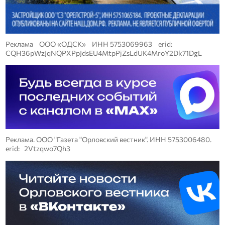
Реклама ООО «ОДСК» ИНН 5753069963 erid:
CQH36pWzJqNQPXPpJdsEU4MtpPjZsLdUK4MroY2Dk71DgL
Реклама. ООО "Газета "Орловский вестник". ИНН 5753006480.
erid: 2Vtzqwo7Qh3