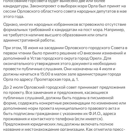
голосование горсовета будет вынесено две или более
кандидатуры. Законопроект о выборах мэра Орла был принят на
сессии Орловского областного совета народных депутатов в мае
этого года.
Однако, многих народных избранников встревожило отсутствие
формальных требований к кандидатам на пост мэра. Например,
не требуется наличие высшего образования или опыта
административной работы.
При этом, 18 июня на заседании Орловского городского Совета в
первом чтении было принято решение «О внесении изменений и
дополнений в Устав городского округа город Орел». Для
окончательного утверждения этого документа необходимо
провести публичные слушания. Они назначены на 4 июля и
должны начаться в 15:00 в малом зале администрации города
Орла по адресу: Пролетарская гора, д. 1.
До 2 июля Орловский городской совет принимает предложения
по проекту. Все замечания и предложения, касающиеся
публичных слушаний, должны быть поданы в письменной
форме, содержать конкретные рекомендации по изменению или
дополнению норм проекта муниципального правового акта и
быть подписаны гражданами с указанием их Ф.И.О., адреса
проживания и контактного телефона (если имеется).
Предложения юридических лиц должны включать полное
название и местонахождение организации. Как отметила пресс-