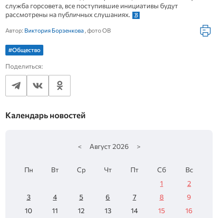
служба горсовета, все поступившие инициативы будут
рассмотрены на публичных слушаниях.
Автор:
Виктория Борзенкова
, фото ОВ
#Общество
Поделиться:
Календарь новостей
<
Август
2026
>
Пн
Вт
Ср
Чт
Пт
Сб
Вс
1
2
3
4
5
6
7
8
9
10
11
12
13
14
15
16