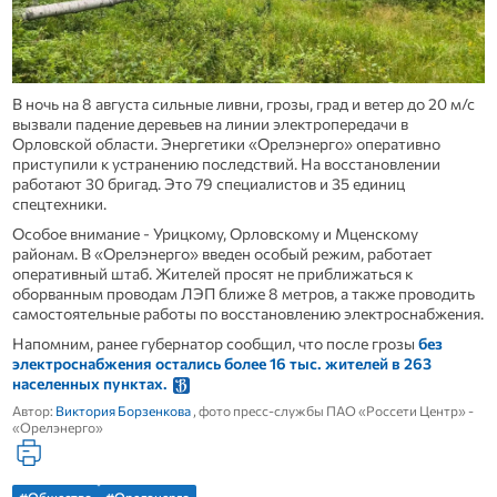
В ночь на 8 августа сильные ливни, грозы, град и ветер до 20 м/с
вызвали падение деревьев на линии электропередачи в
Орловской области. Энергетики «Орелэнерго» оперативно
приступили к устранению последствий. На восстановлении
работают 30 бригад. Это 79 специалистов и 35 единиц
спецтехники.
Особое внимание - Урицкому, Орловскому и Мценскому
районам. В «Орелэнерго» введен особый режим, работает
оперативный штаб. Жителей просят не приближаться к
оборванным проводам ЛЭП ближе 8 метров, а также проводить
самостоятельные работы по восстановлению электроснабжения.
Напомним, ранее губернатор сообщил, что после грозы
без
электроснабжения остались более 16 тыс. жителей в 263
населенных пунктах.
Автор:
Виктория Борзенкова
, фото пресс-службы ПАО «Россети Центр» -
«Орелэнерго»
#Общество
#Орелэнерго