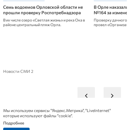
Семь водоемов Орловской области не
В Орле наказали
прошли проверку Роспотребнадзора
№164 за изменен
В их числе озеро «Светлая жизнь» и река Ока в
Проверку дачного м
районе центральный пляж Орла.
провел «Организато
Новости СМИ 2
Мы используем сервисы "Яндекс.Метрика", "LiveInternet"
которые используют файлы "cookie".
Подробнее