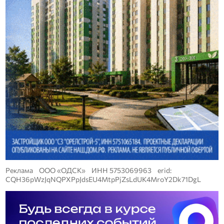
Реклама ООО «ОДСК» ИНН 5753069963 erid:
CQH36pWzJqNQPXPpJdsEU4MtpPjZsLdUK4MroY2Dk71DgL