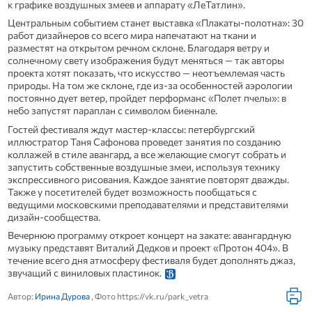
к графике воздушных змеев и аппарату «ЛеТатлин».
Центральным событием станет выставка «Плакаты‑полотна»: 30
работ дизайнеров со всего мира напечатают на ткани и
разместят на открытом речном склоне. Благодаря ветру и
солнечному свету изображения будут меняться — так авторы
проекта хотят показать, что искусство — неотъемлемая часть
природы. На том же склоне, где из‑за особенностей аэрологии
постоянно дует ветер, пройдет перформанс «Полет пчелы»: в
небо запустят параплан с символом биеннале.
Гостей фестиваля ждут мастер‑классы: петербургский
иллюстратор Таня Сафонова проведет занятия по созданию
коллажей в стиле авангард, а все желающие смогут собрать и
запустить собственные воздушные змеи, используя технику
экспрессивного рисования. Каждое занятие повторят дважды.
Также у посетителей будет возможность пообщаться с
ведущими московскими преподавателями и представителями
дизайн‑сообщества.
Вечернюю программу откроет концерт на закате: авангардную
музыку представят Виталий Дедков и проект «Протон 404». В
течение всего дня атмосферу фестиваля будет дополнять джаз,
звучащий с виниловых пластинок.
Автор:
Ирина Дурова
, Фото https://vk.ru/park_vetra