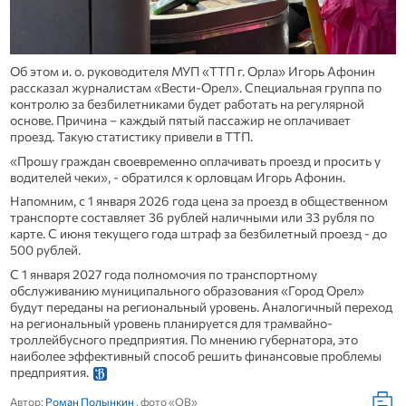
Об этом и. о. руководителя МУП «ТТП г. Орла» Игорь Афонин
рассказал журналистам «Вести-Орел». Специальная группа по
контролю за безбилетниками будет работать на регулярной
основе. Причина – каждый пятый пассажир не оплачивает
проезд. Такую статистику привели в ТТП.
«Прошу граждан своевременно оплачивать проезд и просить у
водителей чеки», - обратился к орловцам Игорь Афонин.
Напомним, с 1 января 2026 года цена за проезд в общественном
транспорте составляет 36 рублей наличными или 33 рубля по
карте. С июня текущего года штраф за безбилетный проезд - до
500 рублей.
С 1 января 2027 года полномочия по транспортному
обслуживанию муниципального образования «Город Орел»
будут переданы на региональный уровень. Аналогичный переход
на региональный уровень планируется для трамвайно-
троллейбусного предприятия. По мнению губернатора, это
наиболее эффективный способ решить финансовые проблемы
предприятия.
Автор:
Роман Полынкин
, фото «ОВ»