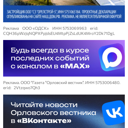
Реклама ООО «ОДСК» ИНН 5753069963 erid:
CQH36pWzJqNQPXPpJdsEU4MtpPjZsLdUK4MroY2Dk71DgL
Реклама. ООО "Газета "Орловский вестник". ИНН 5753006480.
erid: 2Vtzqwo7Qh3