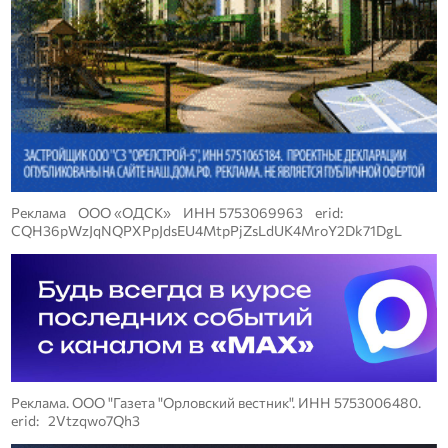
Реклама ООО «ОДСК» ИНН 5753069963 erid:
CQH36pWzJqNQPXPpJdsEU4MtpPjZsLdUK4MroY2Dk71DgL
Реклама. ООО "Газета "Орловский вестник". ИНН 5753006480.
erid: 2Vtzqwo7Qh3