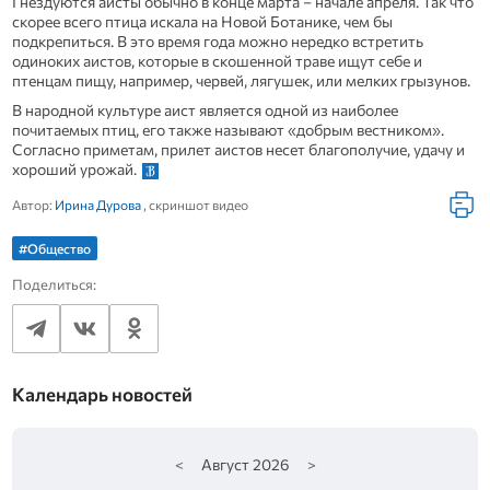
Гнездуются аисты обычно в конце марта – начале апреля. Так что
скорее всего птица искала на Новой Ботанике, чем бы
подкрепиться. В это время года можно нередко встретить
одиноких аистов, которые в скошенной траве ищут себе и
птенцам пищу, например, червей, лягушек, или мелких грызунов.
В народной культуре аист является одной из наиболее
почитаемых птиц, его также называют «добрым вестником».
Согласно приметам, прилет аистов несет благополучие, удачу и
хороший урожай.
Автор:
Ирина Дурова
, скриншот видео
#Общество
Поделиться:
Календарь новостей
<
Август
2026
>