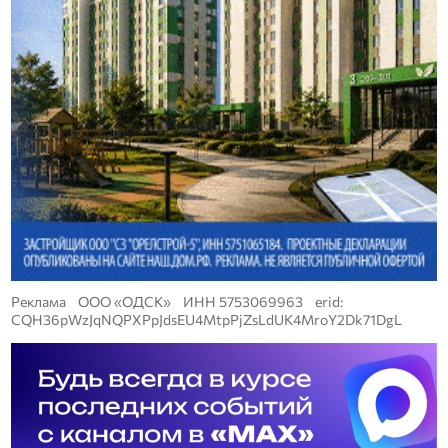
Реклама ООО «ОДСК» ИНН 5753069963 erid:
CQH36pWzJqNQPXPpJdsEU4MtpPjZsLdUK4MroY2Dk71DgL