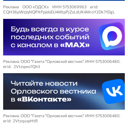
Реклама ООО «ОДСК» ИНН 5753069963 erid:
CQH36pWzJqNQPXPpJdsEU4MtpPjZsLdUK4MroY2Dk71DgL
Реклама. ООО "Газета "Орловский вестник". ИНН 5753006480.
erid: 2Vtzqwo7Qh3
Реклама. ООО "Газета "Орловский вестник". ИНН 5753006480.
erid: 2VtzquspHtR