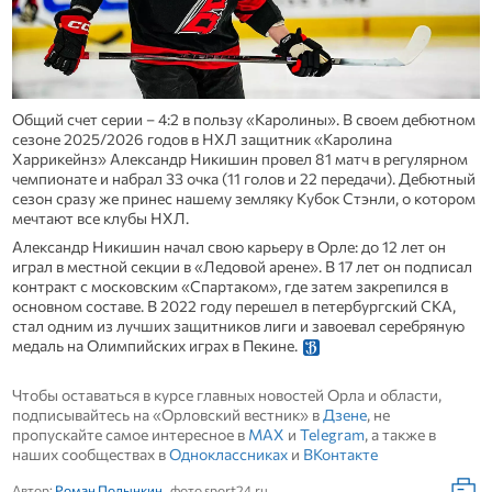
Общий счет серии – 4:2 в пользу «Каролины». В своем дебютном
сезоне 2025/2026 годов в НХЛ защитник «Каролина
Харрикейнз» Александр Никишин провел 81 матч в регулярном
чемпионате и набрал 33 очка (11 голов и 22 передачи). Дебютный
сезон сразу же принес нашему земляку Кубок Стэнли, о котором
мечтают все клубы НХЛ.
Александр Никишин начал свою карьеру в Орле: до 12 лет он
играл в местной секции в «Ледовой арене». В 17 лет он подписал
контракт с московским «Спартаком», где затем закрепился в
основном составе. В 2022 году перешел в петербургский СКА,
стал одним из лучших защитников лиги и завоевал серебряную
медаль на Олимпийских играх в Пекине.
Чтобы оставаться в курсе главных новостей Орла и области,
подписывайтесь на «Орловский вестник» в
Дзене
, не
пропускайте самое интересное в
MAX
и
Telegram
, а также в
наших сообществах в
Одноклассниках
и
ВКонтакте
Автор:
Роман Полынкин
, фото sport24.ru