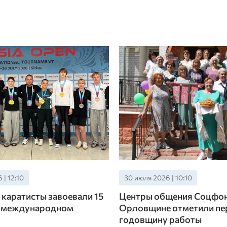
| 12:10
30 июля 2026 | 10:10
каратисты завоевали 15
Центры общения Соцфон
а международном
Орловщине отметили п
годовщину работы