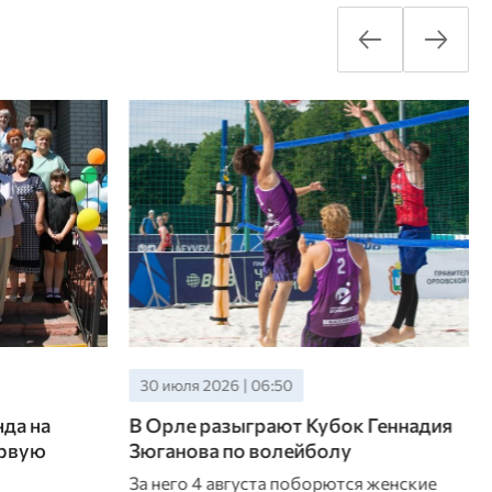
30 июля 2026 | 06:50
да на
В Орле разыграют Кубок Геннадия
ервую
Зюганова по волейболу
За него 4 августа поборются женские