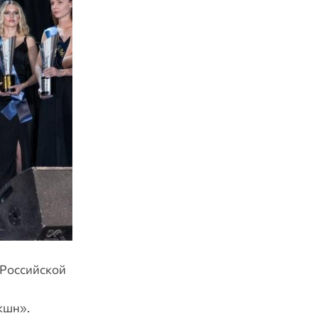
 Российской
кшн».