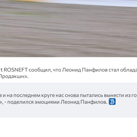
t ROSNEFT сообщил, что Леонид Панфилов стал облад
-Продакшн».
 и на последнем круге нас снова пытались вынести из го
!», - поделился эмоциями Леонид Панфилов.