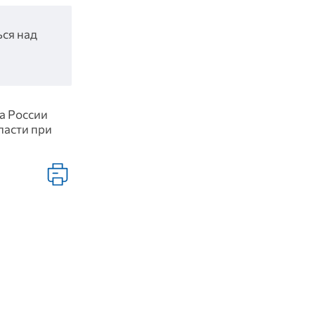
ься над
та России
ласти при