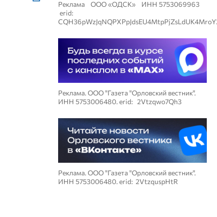
Реклама ООО «ОДСК» ИНН 5753069963
erid:
CQH36pWzJqNQPXPpJdsEU4MtpPjZsLdUK4MroY
Реклама. ООО "Газета "Орловский вестник".
ИНН 5753006480. erid: 2Vtzqwo7Qh3
Реклама. ООО "Газета "Орловский вестник".
ИНН 5753006480. erid: 2VtzquspHtR