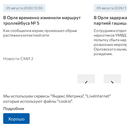
05 августа 2026 | 13:30
05 августа 2026 | 13
В Орле временно изменили маршрут
В Орле задержал
троллейбуса № 5
партией гашиша
Как сообщили в мэрии, произошел обрыв
Сотрудники отдела 
растяжки контактной сети
наркотиков УМВД Ро
попытку сбыта нарко
розыскных меропри
Орловского муницип
рождения.
Новости СМИ 2
Мы используем сервисы "Яндекс.Метрика", "LiveInternet"
которые используют файлы "cookie".
Подробнее
Хорошо