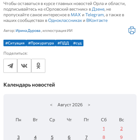
Чтобы оставаться в курсе главных новостей Орла и области,
подписывайтесь на «Орловский вестник» в
Дзене
, не
пропускайте самое интересное в
MAX
и
Telegram
, а также в
наших сообществах в
Одноклассниках
и
ВКонтакте
Автор:
Ирина Дурова
, иллюстрация ИИ
#Ситуация
#Прокуратура
#ПДД
#суд
Поделиться:
Календарь новостей
<
Август
2026
>
Пн
Вт
Ср
Чт
Пт
Сб
Вс
1
2
3
4
5
6
7
8
9