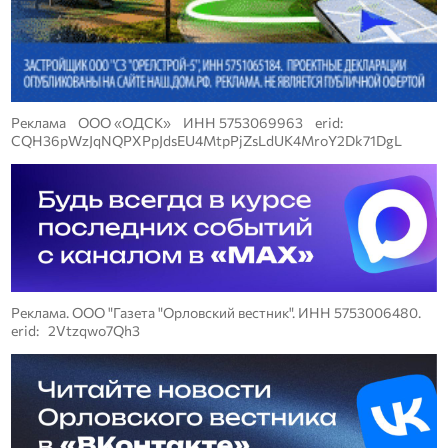
Реклама ООО «ОДСК» ИНН 5753069963 erid:
CQH36pWzJqNQPXPpJdsEU4MtpPjZsLdUK4MroY2Dk71DgL
Реклама. ООО "Газета "Орловский вестник". ИНН 5753006480.
erid: 2Vtzqwo7Qh3