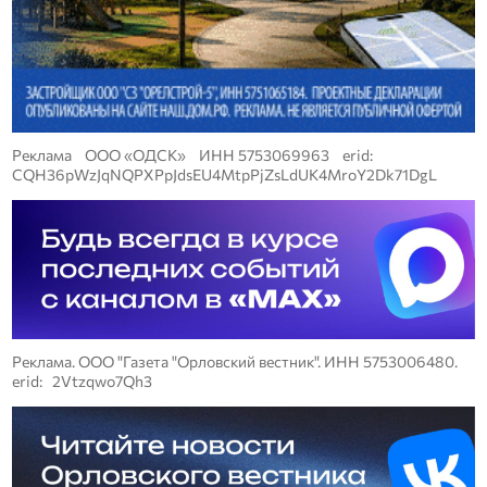
Реклама ООО «ОДСК» ИНН 5753069963 erid:
CQH36pWzJqNQPXPpJdsEU4MtpPjZsLdUK4MroY2Dk71DgL
Реклама. ООО "Газета "Орловский вестник". ИНН 5753006480.
erid: 2Vtzqwo7Qh3