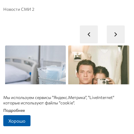
Новости СМИ 2
Мы используем сервисы "Яндекс.Метрика", "LiveInternet"
которые используют файлы "cookie".
Подробнее
Хорошо
Рак начинается не с боли:
Зендея вышла замуж за
онколог назвал первый
Тома Холланда в
п