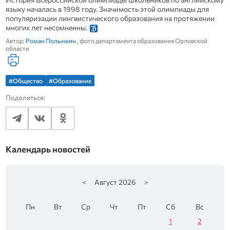
языку началась в 1998 году. Значимость этой олимпиады для
популяризации лингвистического образования на протяжении
многих лет несомненны.
Автор:
Роман Полынкин
, фото департамента образования Орловской
области
#Общество
#Образование
Поделиться:
Календарь новостей
<
Август
2026
>
Пн
Вт
Ср
Чт
Пт
Сб
Вс
1
2