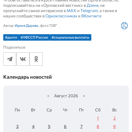
подписывайтесь на «Орловский вестник» в
Дзене
, не
пропускайте самое интересное в
MAX
и
Telegram
, а также в
наших сообществах в
Одноклассниках
и
ВКонтакте
Автор:
Ирина Дурова
, фото "ОВ"
#долги
#УФССП России
#социальные выплаты
Поделиться:
Календарь новостей
<
Август
2026
>
Пн
Вт
Ср
Чт
Пт
Сб
Вс
1
2
3
4
5
6
7
8
9