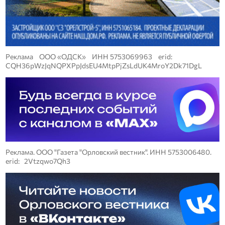
Реклама ООО «ОДСК» ИНН 5753069963 erid:
CQH36pWzJqNQPXPpJdsEU4MtpPjZsLdUK4MroY2Dk71DgL
Реклама. ООО "Газета "Орловский вестник". ИНН 5753006480.
erid: 2Vtzqwo7Qh3