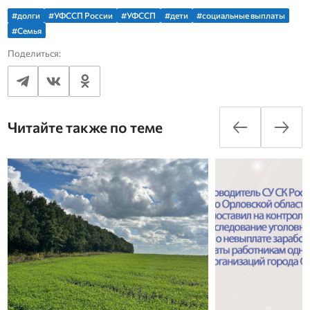
#долги
#УФССП России
#УФССП
#дети
#социальные выплаты
#Семья
Поделиться:
Читайте также по теме