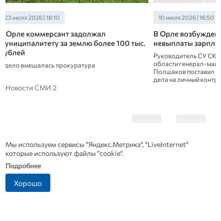
10 июля 2026 | 16:50
08 июля 2026 | 11:00
В Орле возбуждено уголовное дело из‑за
В Орле на перекр
невыплаты зарплаты 61 работнику
десятилетнего в
Руководитель СУ СК России по Орловской
После осмотра меди
области генерал-майор юстиции Александр
Полшаков поставил расследование уголовного
дела на личный контроль.
Новости СМИ 2
Мы используем сервисы "Яндекс.Метрика", "LiveInternet"
которые используют файлы "cookie".
Подробнее
Хорошо