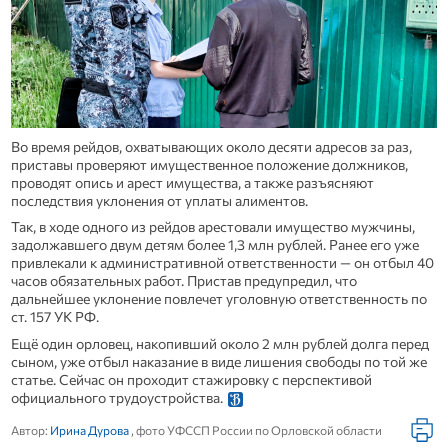
Во время рейдов, охватывающих около десяти адресов за раз,
приставы проверяют имущественное положение должников,
проводят опись и арест имущества, а также разъясняют
последствия уклонения от уплаты алиментов.
Так, в ходе одного из рейдов арестовали имущество мужчины,
задолжавшего двум детям более 1,3 млн рублей. Ранее его уже
привлекали к административной ответственности — он отбыл 40
часов обязательных работ. Пристав предупредил, что
дальнейшее уклонение повлечет уголовную ответственность по
ст. 157 УК РФ.
Ещё один орловец, накопивший около 2 млн рублей долга перед
сыном, уже отбыл наказание в виде лишения свободы по той же
статье. Сейчас он проходит стажировку с перспективой
официального трудоустройства.
Автор:
Ирина Дурова
, фото УФССП России по Орловской области