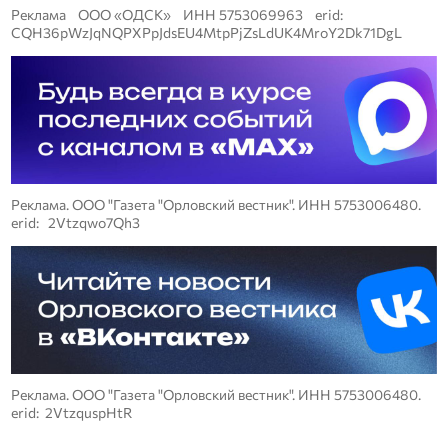
Реклама ООО «ОДСК» ИНН 5753069963 erid:
CQH36pWzJqNQPXPpJdsEU4MtpPjZsLdUK4MroY2Dk71DgL
Реклама. ООО "Газета "Орловский вестник". ИНН 5753006480.
erid: 2Vtzqwo7Qh3
Реклама. ООО "Газета "Орловский вестник". ИНН 5753006480.
erid: 2VtzquspHtR