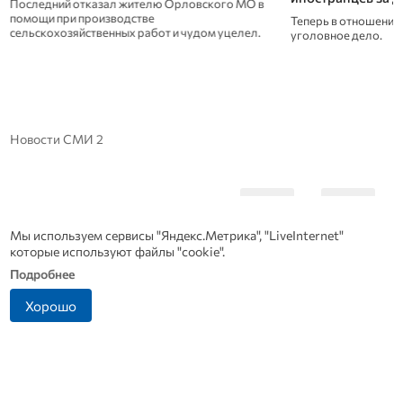
регионов
Теперь в отношении подозреваемой возбуждено
уголовное дело.
Следователи УМВД 
расследование мно
дела о серии мошен
юридических лиц и 
предпринимателей из
числе пострадавших 
числе из Орловской 
Новости СМИ 2
Мы используем сервисы "Яндекс.Метрика", "LiveInternet"
которые используют файлы "cookie".
Подробнее
Хорошо