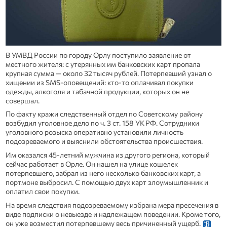
В УМВД России по городу Орлу поступило заявление от
местного жителя: с утерянных им банковских карт пропала
крупная сумма — около 32 тысяч рублей. Потерпевший узнал о
хищении из SMS‑оповещений: кто‑то оплачивал покупки
одежды, алкоголя и табачной продукции, которых он не
совершал.
По факту кражи следственный отдел по Советскому району
возбудил уголовное дело по ч. 3 ст. 158 УК РФ. Сотрудники
уголовного розыска оперативно установили личность
подозреваемого и выяснили обстоятельства происшествия.
Им оказался 45‑летний мужчина из другого региона, который
сейчас работает в Орле. Он нашел на улице кошелек
потерпевшего, забрал из него несколько банковских карт, а
портмоне выбросил. С помощью двух карт злоумышленник и
оплатил свои покупки.
На время следствия подозреваемому избрана мера пресечения в
виде подписки о невыезде и надлежащем поведении. Кроме того,
он уже возместил потерпевшему весь причиненный ущерб.