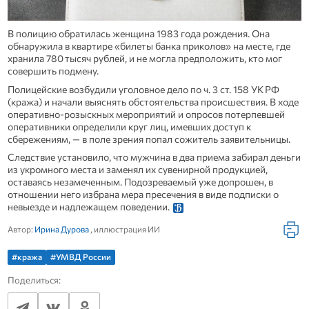
В полицию обратилась женщина 1983 года рождения. Она
обнаружила в квартире «билеты банка приколов» на месте, где
хранила 780 тысяч рублей, и не могла предположить, кто мог
совершить подмену.
Полицейские возбудили уголовное дело по ч. 3 ст. 158 УК РФ
(кража) и начали выяснять обстоятельства происшествия. В ходе
оперативно‑розыскных мероприятий и опросов потерпевшей
оперативники определили круг лиц, имевших доступ к
сбережениям, — в поле зрения попал сожитель заявительницы.
Следствие установило, что мужчина в два приема забирал деньги
из укромного места и заменял их сувенирной продукцией,
оставаясь незамеченным. Подозреваемый уже допрошен, в
отношении него избрана мера пресечения в виде подписки о
невыезде и надлежащем поведении.
Автор:
Ирина Дурова
, иллюстрация ИИ
#кража
#УМВД России
Поделиться: