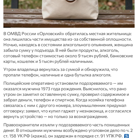
В ОМВД России «Орловский» обратилась местная жительница:
она лишилась части имущества из‑за собственной оплошности.
Ночью, находясь в состоянии алкогольного опьянения, женщина
забыла сумку у подъезда. В ней были продукты, алкоголь,
сотовый телефон стоимостью около 9 тысяч рублей, банковские
карты, кошелек и 5 тысяч рублей наличными.
Утром владелица вернулась за сумкой и обнаружила, что
пропали телефон, наличные и одна бутылка алкоголя.
Полицейские оперативно установили подозреваемого — им
оказался мужчина 1973 года рождения. Выяснилось, что рано
утром он заметил оставленную сумку, проверил содержимое и
забрал деньги, телефон и спиртное. Когда хозяйка телефона
связалась с ним с другого номера, злоумышленник придумал
отговорку: заявил, что купил гаджет у незнакомца, и согласился
вернуть устройство — но только за вознаграждение.
Правоохранители изъяли у подозреваемого часть похищенных
денег. В отношении мужчины возбуждено уголовное дело по ч. 2
ст. 158 УК РФ (кража), он задержан в порядке ст. 91 УПК РФ.