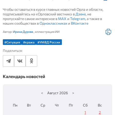
Чтобы оставаться в курсе главных новостей Орла и области,
подписывайтесь на «Орловский вестник» в
Дзене
, не
пропускайте самое интересное в
MAX
и
Telegram
, а также в
наших сообществах в
Одноклассниках
и
ВКонтакте
Автор:
Ирина Дурова
, иллюстрация ИИ
#Ситуация
#кража
#УМВД России
Поделиться:
Календарь новостей
<
Август
2026
>
Пн
Вт
Ср
Чт
Пт
Сб
Вс
1
2