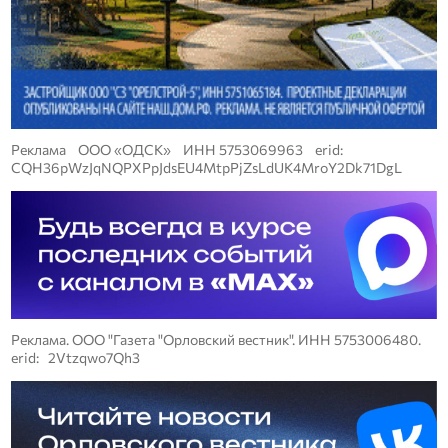
Реклама ООО «ОДСК» ИНН 5753069963 erid:
CQH36pWzJqNQPXPpJdsEU4MtpPjZsLdUK4MroY2Dk71DgL
Реклама. ООО "Газета "Орловский вестник". ИНН 5753006480.
erid: 2Vtzqwo7Qh3