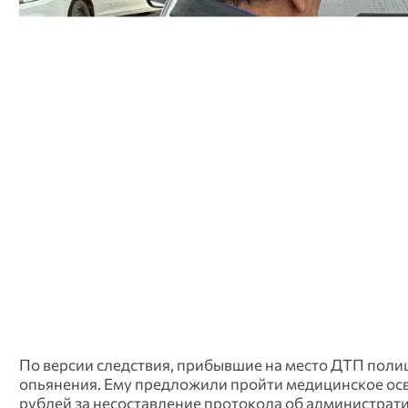
По версии следствия, прибывшие на место ДТП поли
опьянения. Ему предложили пройти медицинское осв
рублей за несоставление протокола об администрат