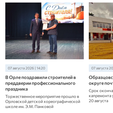
07 августа 2026 | 14:20
07 августа 20
В Орле поздравили строителей в
Образцовс
преддверии профессионального
округе поч
праздника
Срок оконча
капремонта 
Торжественное мероприятие прошло в
20 августа
Орловской детской хореографической
школе им. Э.М. Панковой