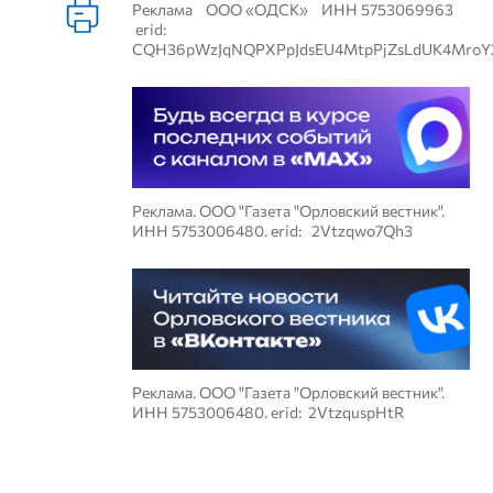
Реклама ООО «ОДСК» ИНН 5753069963
erid:
CQH36pWzJqNQPXPpJdsEU4MtpPjZsLdUK4MroY
Реклама. ООО "Газета "Орловский вестник".
ИНН 5753006480. erid: 2Vtzqwo7Qh3
Реклама. ООО "Газета "Орловский вестник".
ИНН 5753006480. erid: 2VtzquspHtR