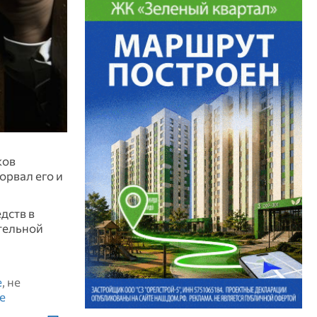
ков
орвал его и
дств в
ительной
е
, не
е