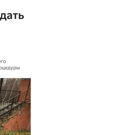
 дать
его
роцедуры