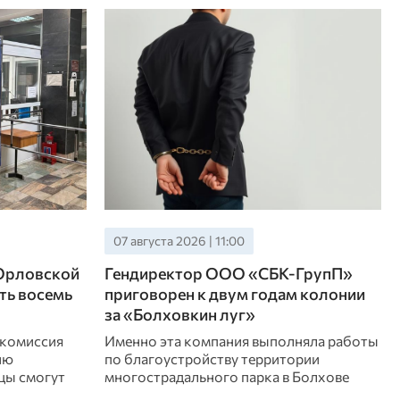
07 августа 2026 | 11:00
 Орловской
Гендиректор ООО «СБК-ГрупП»
ть восемь
приговорен к двум годам колонии
за «Болховкин луг»
 комиссия
Именно эта компания выполняла работы
ию
по благоустройству территории
цы смогут
многострадального парка в Болхове