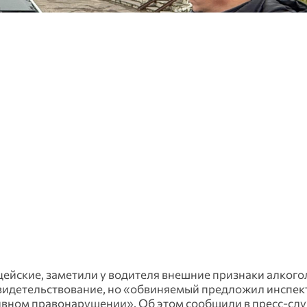
цейские, заметили у водителя внешние признаки алкого
идетельствование, но «обвиняемый предложил инспект
ивном правонарушении». Об этом сообщили в пресс-сл