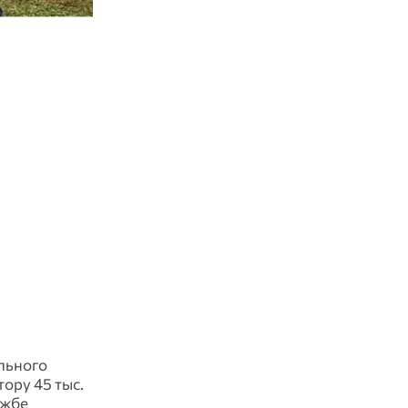
льного
ору 45 тыс.
ужбе