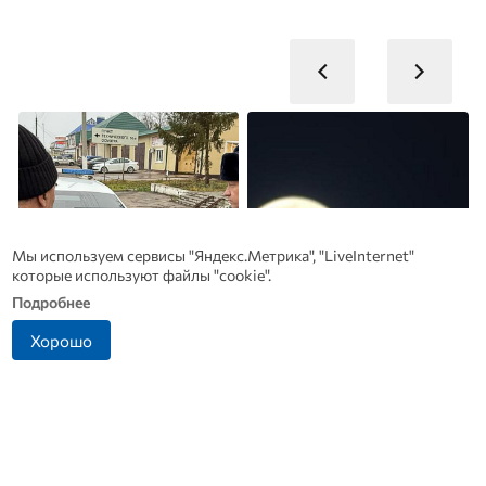
Мы используем сервисы "Яндекс.Метрика", "LiveInternet"
которые используют файлы "cookie".
Подробнее
Хорошо
Житель Ливенского
В Дмитровске принимают
района попался на
заявления от жителей, чье
попытке дать взятку
имущество пострадало от
инспектору ДПС
БПЛА