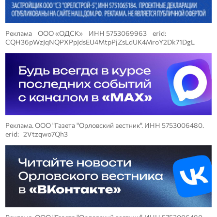
Реклама ООО «ОДСК» ИНН 5753069963 erid:
CQH36pWzJqNQPXPpJdsEU4MtpPjZsLdUK4MroY2Dk71DgL
Реклама. ООО "Газета "Орловский вестник". ИНН 5753006480.
erid: 2Vtzqwo7Qh3