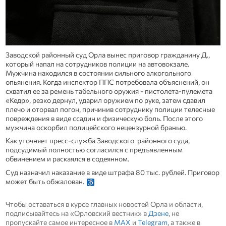
Заводской районный суд Орла вынес приговор гражданину Д.,
который напал на сотрудников полиции на автовокзале.
Мужчина находился в состоянии сильного алкогольного
опьянения. Когда инспектор ППС потребовала объяснений, он
схватил ее за ремень табельного оружия - пистолета-пулемета
«Кедр», резко дернул, ударил оружием по руке, затем сдавил
плечо и оторвал погон, причинив сотруднику полиции телесные
повреждения в виде ссадин и физическую боль. После этого
мужчина оскорбил полицейского нецензурной бранью.
Как уточняет пресс-служба Заводского районного суда,
подсудимый полностью согласился с предъявленным
обвинением и раскаялся в содеянном.
Суд назначил наказание в виде штрафа 80 тыс. рублей. Приговор
может быть обжалован.
Чтобы оставаться в курсе главных новостей Орла и области,
подписывайтесь на «Орловский вестник» в
Дзене
, не
пропускайте самое интересное в
MAX
и
Telegram
, а также в