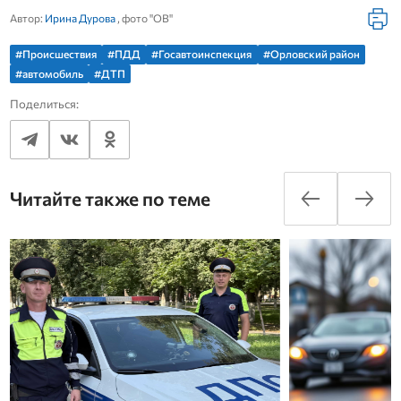
Автор:
Ирина Дурова
, фото "ОВ"
#Происшествия
#ПДД
#Госавтоинспекция
#Орловский район
#автомобиль
#ДТП
Поделиться:
Читайте также по теме