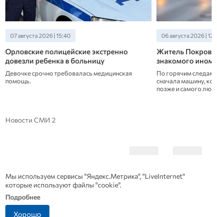
06 августа 2026 | 12:20
05 августа 2026 | 13
Житель Покровского района угнал у
В Орле задержал
знакомого иномарку
партией гашиша
По горячим следам полицейские обнаружили
Сотрудники отдела 
сначала машину, которая оказалась в кювете, а
наркотиков УМВД Ро
позже и самого любителя покататься
попытку сбыта нарко
розыскных меропри
Орловского муницип
рождения.
Новости СМИ 2
Мы используем сервисы "Яндекс.Метрика", "LiveInternet"
которые используют файлы "cookie".
Подробнее
Хорошо