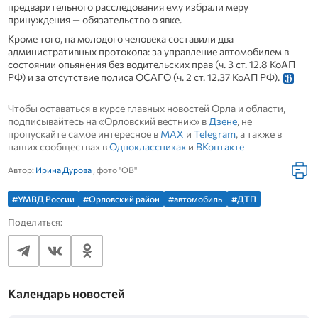
предварительного расследования ему избрали меру
принуждения — обязательство о явке.
Кроме того, на молодого человека составили два
административных протокола: за управление автомобилем в
состоянии опьянения без водительских прав (ч. 3 ст. 12.8 КоАП
РФ) и за отсутствие полиса ОСАГО (ч. 2 ст. 12.37 КоАП РФ).
Чтобы оставаться в курсе главных новостей Орла и области,
подписывайтесь на «Орловский вестник» в
Дзене
, не
пропускайте самое интересное в
MAX
и
Telegram
, а также в
наших сообществах в
Одноклассниках
и
ВКонтакте
Автор:
Ирина Дурова
, фото "ОВ"
#УМВД России
#Орловский район
#автомобиль
#ДТП
Поделиться:
Календарь новостей