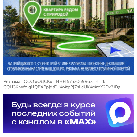
Реклама ООО «ОДСК» ИНН 5753069963 erid:
CQH36pWzJqNQPXPpJdsEU4MtpPjZsLdUK4MroY2Dk71DgL