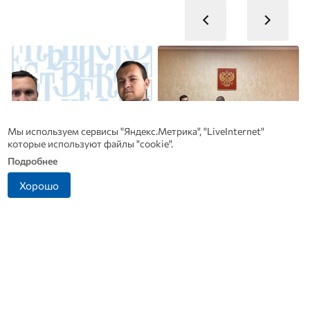
Мы используем сервисы "Яндекс.Метрика", "LiveInternet"
которые используют файлы "cookie".
Подробнее
Хорошо
Династия Осюшкиных:
Антон Сиротинин
Ф
«ОВ» продолжает серию
назначен прокурором
материалов ко Дню
Советского района Орла
б
строителя