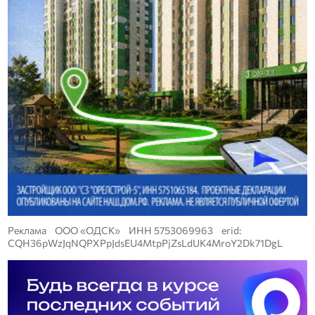
Реклама ООО «ОДСК» ИНН 5753069963 erid:
CQH36pWzJqNQPXPpJdsEU4MtpPjZsLdUK4MroY2Dk71DgL