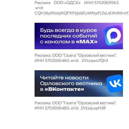
Реклама ООО «ОДСК» ИНН 5753069963
erid:
CQH36pWzJqNQPXPpJdsEU4MtpPjZsLdUK4MroY
Реклама. ООО "Газета "Орловский вестник".
ИНН 5753006480. erid: 2Vtzqwo7Qh3
Реклама. ООО "Газета "Орловский вестник".
ИНН 5753006480. erid: 2VtzquspHtR