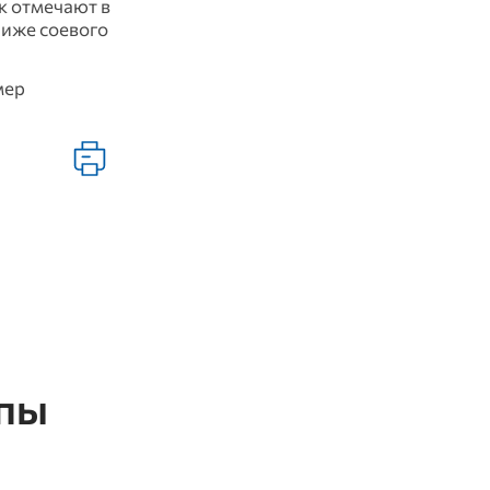
к отмечают в
 ниже соевого
мер
ппы