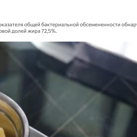
оказателя общей бактериальной обсемененности обнар
овой долей жира 72,5%.