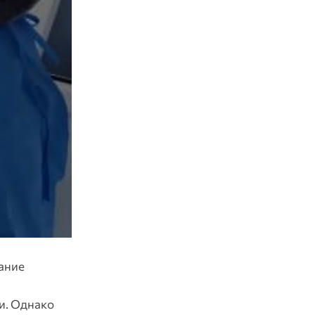
ание
ти. Однако