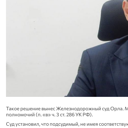
Такое решение вынес Железнодорожный суд Орла. 
полномочий (п. «в» ч. 3 ст. 286 УК РФ).
Суд установил, что подсудимый, не имея соответств