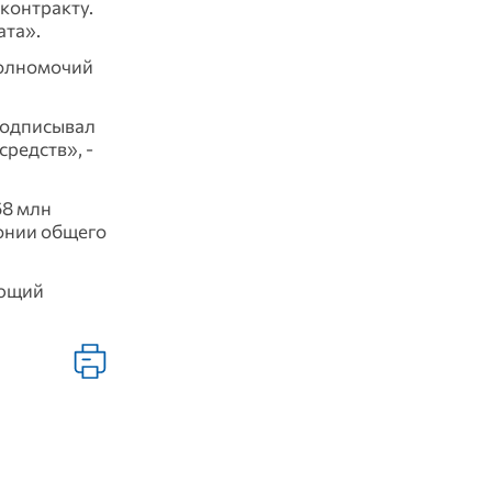
контракту.
ата».
полномочий
подписывал
редств», -
68 млн
онии общего
ающий