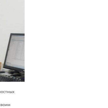
ностных
своим