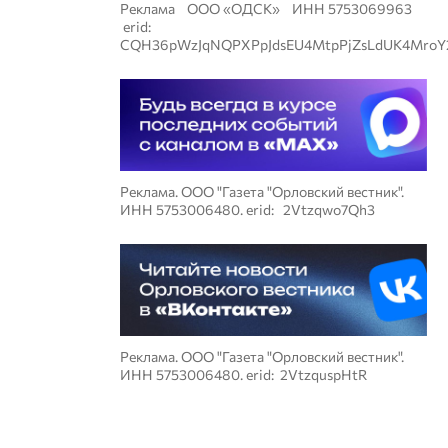
Реклама ООО «ОДСК» ИНН 5753069963
erid:
CQH36pWzJqNQPXPpJdsEU4MtpPjZsLdUK4MroY
Реклама. ООО "Газета "Орловский вестник".
ИНН 5753006480. erid: 2Vtzqwo7Qh3
Реклама. ООО "Газета "Орловский вестник".
ИНН 5753006480. erid: 2VtzquspHtR