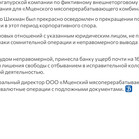
сингапурской компании по фиктивному внешнеторговому 
вания для «Мценского мясоперерабатывающего комбин
что Шихман был прекрасно осведомлен о прекращении 
и в этот период корпоративного спора.
ловых отношений с указанным юридическим лицом, не 
наки сомнительной операции и неправомерного вывода с
судом неправомерной, принесла банку ущерб почти на 1
м лишения свободы с отбыванием в исправительной кол
ой деятельностью.
енеральный директор ООО «Мценский мясоперерабатыв
за валютные операции с подложными документами.