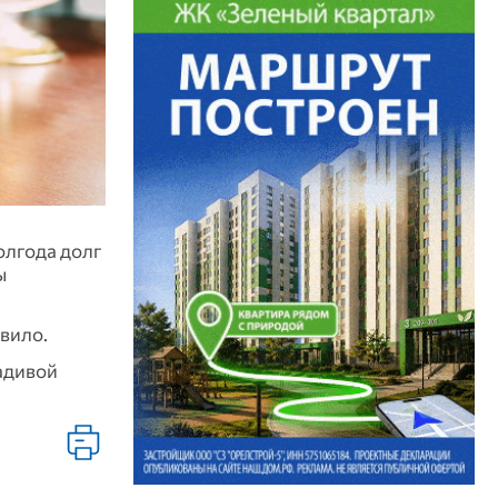
олгода долг
ы
вило.
адивой