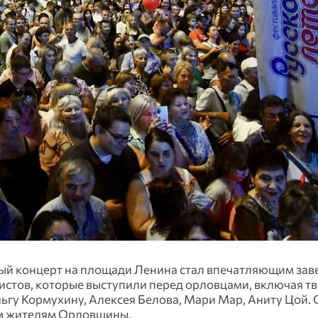
ный концерт на площади Ленина стал впечатляющим за
истов, которые выступили перед орловцами, включая т
льгу Кормухину, Алексея Белова, Мари Мар, Аниту Цой.
им жителям Орловщины.