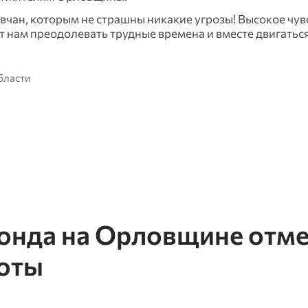
овчан, которым не страшны никакие угрозы! Высокое чув
 нам преодолевать трудные времена и вместе двигаться
бласти
нда на Орловщине отм
оты