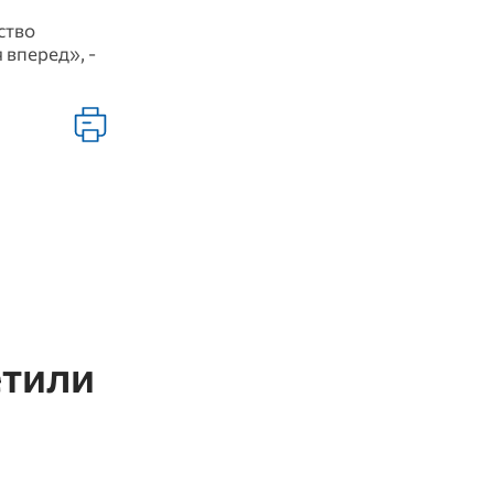
ство
 вперед», -
етили