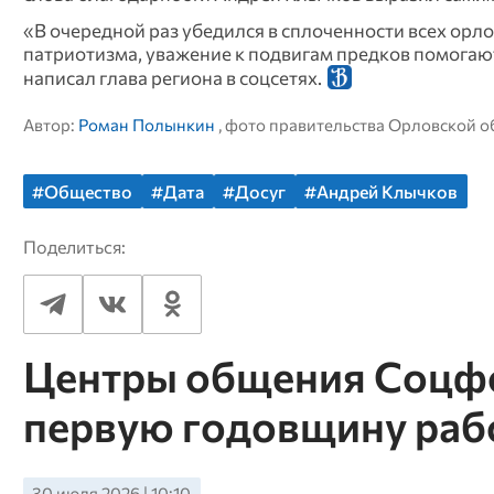
«В очередной раз убедился в сплоченности всех орл
патриотизма, уважение к подвигам предков помогают
написал глава региона в соцсетях.
Автор:
Роман Полынкин
, фото правительства Орловской о
#Общество
#Дата
#Досуг
#Андрей Клычков
Поделиться:
Центры общения Соцфо
первую годовщину раб
30 июля 2026 | 10:10