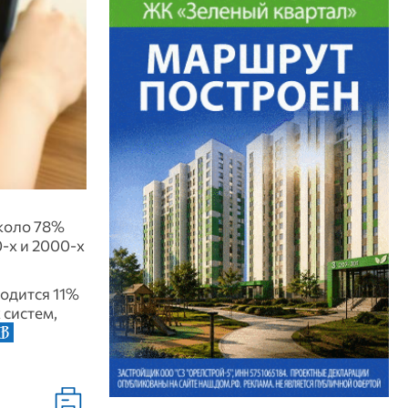
Около 78%
‑х и 2000‑х
одится 11%
 систем,