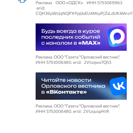
Реклама ООО «ОДСК» ИНН 5753069963
erid:
CQH36pWzJqNQPXPpJdsEU4MtpPjZsLdUK4MroY
Реклама. ООО "Газета "Орловский вестник".
ИНН 5753006480. erid: 2Vtzqwo7Qh3
Реклама. ООО "Газета "Орловский вестник".
ИНН 5753006480. erid: 2VtzquspHtR