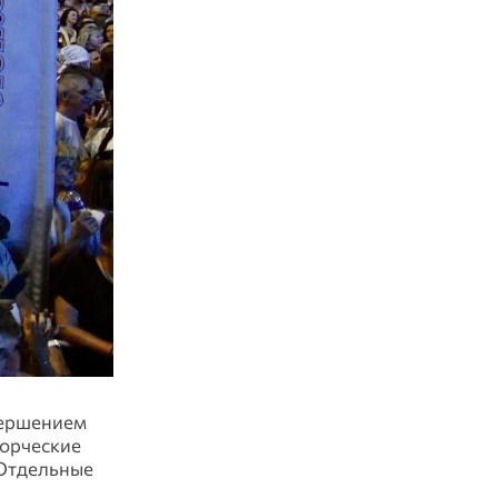
вершением
ворческие
 Отдельные