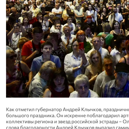
Как отметил губернатор Андрей Клычков, празднич
большого праздника. Он искренне поблагодарил арт
коллективы региона и звезд российской эстрады – О
слова благодарности Андрей Клычков выразил сам