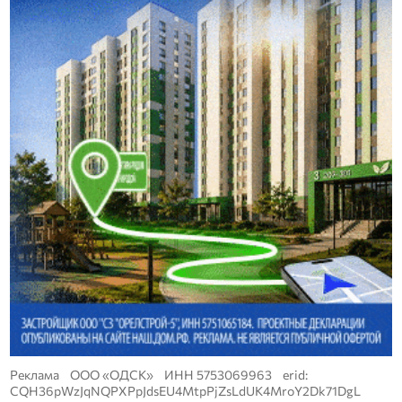
Реклама ООО «ОДСК» ИНН 5753069963 erid:
CQH36pWzJqNQPXPpJdsEU4MtpPjZsLdUK4MroY2Dk71DgL