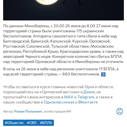
По данным Минобороны, с 20.00 26 июня до 8.00 27 июня над
территорией страны были уничтожены 175 украинских
беспилотников. Аппараты самолетного типа сбили в небе над
Белгородской, Брянской, Калужской, Курской, Орловской,
Ростовской, Смоленской, Тульской областями, Московским
регионом, Республикой Крым, Краснодарским краем, а также над
акваторией Черного моря. Конкретное количество сбитых БПЛА
над территорией Орловской области в Минобороны не уточнили.
В ночь на 26 июня в небе над регионом уничтожили 17 БПЛА, а
над всей территорией страны — 660 беспилотников.
Чтобы оставаться в курсе главных новостей Орла и области,
подписывайтесь на «Орловский вестник» в
Дзене
, не
пропускайте самое интересное в
MAX
и
Telegram
, а также в
наших сообществах в
Одноклассниках
и
ВКонтакте
Автор:
Роман Полынкин
, иллюстрация ИИ
#Общество
#СВО
#БПЛА