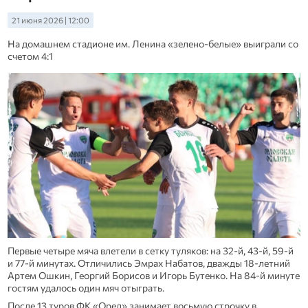
21 июня 2026 | 12:00
На домашнем стадионе им. Ленина «зелено-белые» выиграли со
счетом 4:1
Первые четыре мяча влетели в сетку туляков: на 32-й, 43-й, 59-й
и 77-й минутах. Отличились Эмрах Набатов, дважды 18-летний
Артем Ошкин, Георгий Борисов и Игорь Бутенко. На 84-й минуте
гостям удалось один мяч отыграть.
После 13 туров ФК «Орел» занимает восьмую строчку в