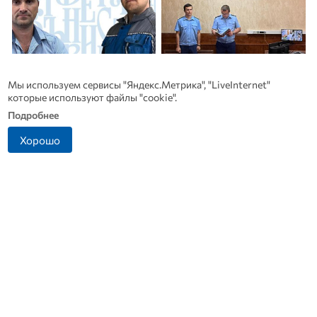
Мы используем сервисы "Яндекс.Метрика", "LiveInternet"
которые используют файлы "cookie".
Подробнее
Хорошо
Династия Осюшкиных:
Антон Сиротинин
Ф
«ОВ» продолжает серию
назначен прокурором
материалов ко Дню
Советского района Орла
б
строителя