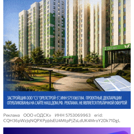
Реклама ООО «ОДСК» ИНН 5753069963 erid:
CQH36pWzJqNQPXPpJdsEU4MtpPjZsLdUK4MroY2Dk71DgL