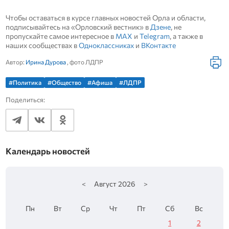
Чтобы оставаться в курсе главных новостей Орла и области,
подписывайтесь на «Орловский вестник» в
Дзене
, не
пропускайте самое интересное в
MAX
и
Telegram
, а также в
наших сообществах в
Одноклассниках
и
ВКонтакте
Автор:
Ирина Дурова
, фото ЛДПР
#Политика
#Общество
#Афиша
#ЛДПР
Поделиться:
Календарь новостей
<
Август
2026
>
Пн
Вт
Ср
Чт
Пт
Сб
Вс
1
2