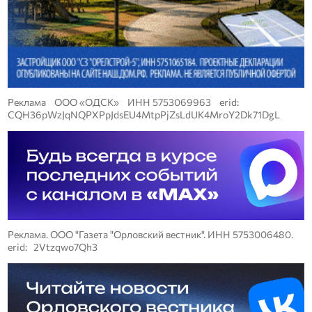
Реклама ООО «ОДСК» ИНН 5753069963 erid:
CQH36pWzJqNQPXPpJdsEU4MtpPjZsLdUK4MroY2Dk71DgL
Реклама. ООО "Газета "Орловский вестник". ИНН 5753006480.
erid: 2Vtzqwo7Qh3