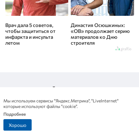
Врач дала 5 советов,
Династия Осюшкиных:
чтобы защититься от
«ОВ» продолжает серию
инфаркта и инсульта
материалов ко Дню
летом
строителя
Мы используем сервисы "Яндекс.Метрика", "LiveInternet"
которые используют файлы "cookie".
Подробнее
+7 (4862) 44-23-46
Хорошо
orlvestnik@mail.ru