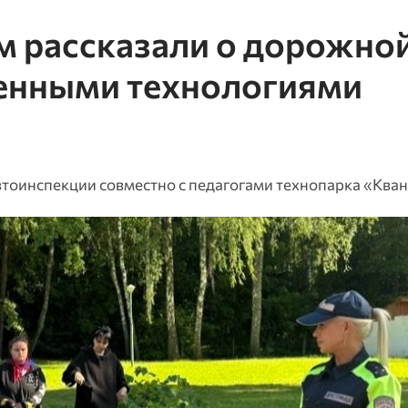
 рассказали о дорожно
менными технологиями
втоинспекции совместно с педагогами технопарка «Ква