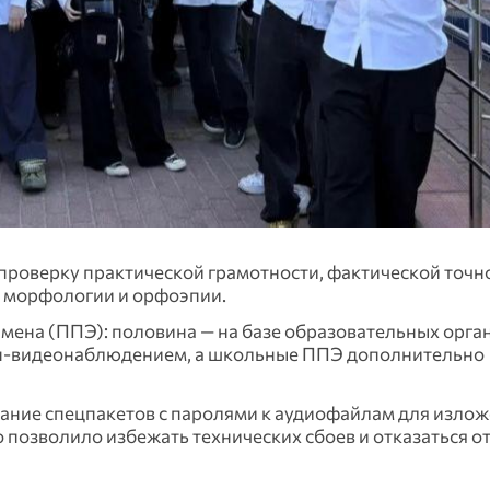
: проверку практической грамотности, фактической точн
и, морфологии и орфоэпии.
мена (ППЭ): половина — на базе образовательных орга
йн‑видеонаблюдением, а школьные ППЭ дополнительно
ание спецпакетов с паролями к аудиофайлам для излож
о позволило избежать технических сбоев и отказаться о