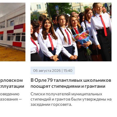
31 июля 2026 | 18:30
школьников
Четверо выпускников Орловского
грантами
юринститута МВД награждены
золотыми медалями
ипальных
тверждены на
Сегодня состоялась торжественная
церемония вручения дипломов. Всего их
получили 132 выпускника.