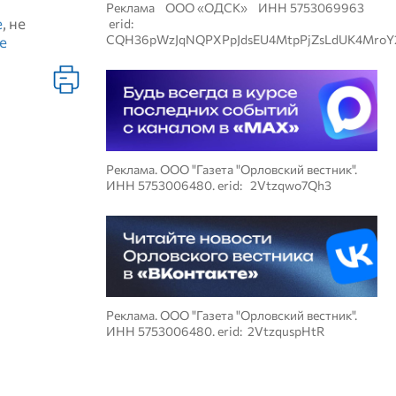
Реклама ООО «ОДСК» ИНН 5753069963
е
, не
erid:
CQH36pWzJqNQPXPpJdsEU4MtpPjZsLdUK4MroY
е
Реклама. ООО "Газета "Орловский вестник".
ИНН 5753006480. erid: 2Vtzqwo7Qh3
Реклама. ООО "Газета "Орловский вестник".
ИНН 5753006480. erid: 2VtzquspHtR