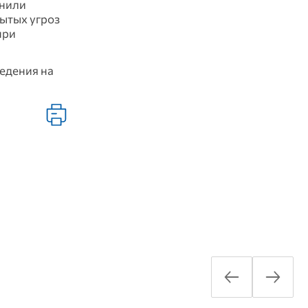
мнили
ытых угроз
при
едения на