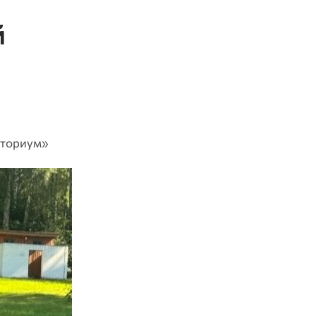
й
нториум»