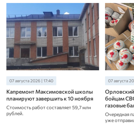
07 августа 2026 | 13:40
07 августа 20
Орловский университет отправил
Образцовс
бойцам СВО роутеры, навигаторы и
округе поч
газовые баллоны
Срок оконча
капремонта 
Очередная партия гуманитарной помощи
20 августа
уже отправилась на передовую.