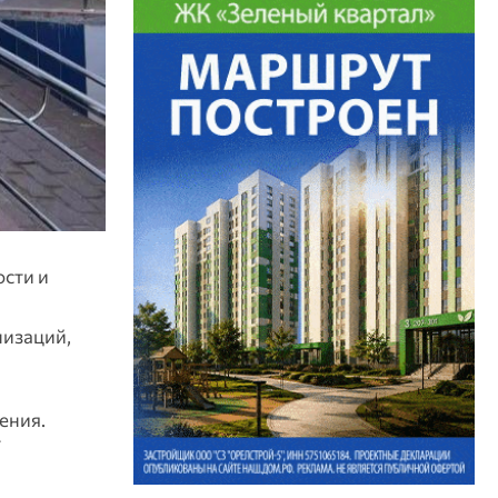
ости и
низаций,
ения.
т