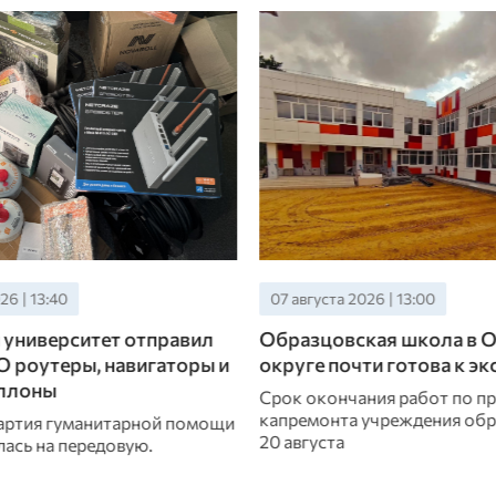
26 | 13:00
06 августа 2026 | 15:40
кая школа в Орловском
В Орле 79 талантливых 
ти готова к эксплуатации
поощрят стипендиями и 
ния работ по проведению
Списки получателей муниц
учреждения образования —
стипендий и грантов были у
заседании горсовета.