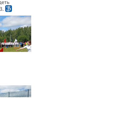
деть
3.