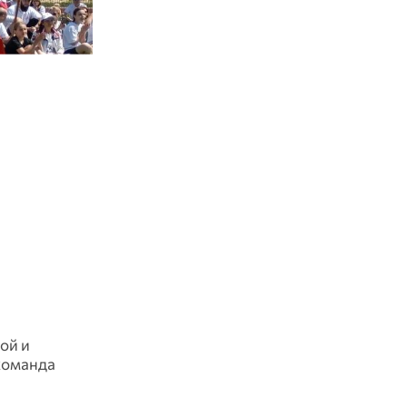
ой и
команда