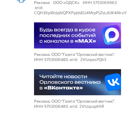
Реклама ООО «ОДСК» ИНН 5753069963
erid:
CQH36pWzJqNQPXPpJdsEU4MtpPjZsLdUK4MroY
Реклама. ООО "Газета "Орловский вестник".
ИНН 5753006480. erid: 2Vtzqwo7Qh3
Реклама. ООО "Газета "Орловский вестник".
ИНН 5753006480. erid: 2VtzquspHtR