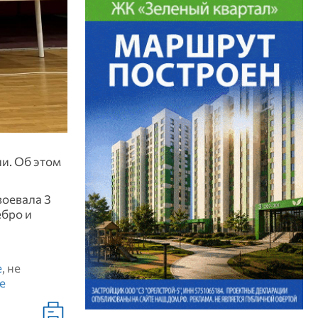
и. Об этом
воевала 3
ебро и
е
, не
е