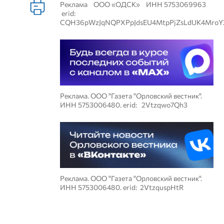
Реклама ООО «ОДСК» ИНН 5753069963
erid:
CQH36pWzJqNQPXPpJdsEU4MtpPjZsLdUK4MroY
Реклама. ООО "Газета "Орловский вестник".
ИНН 5753006480. erid: 2Vtzqwo7Qh3
Реклама. ООО "Газета "Орловский вестник".
ИНН 5753006480. erid: 2VtzquspHtR