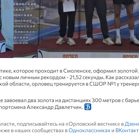
тике, которое проходит в Смоленске, оформил золотой 
с новым личным рекордом - 21,52 секунды. Как рассказа
кой области, орловец тренируется в СШОР №1 у тренер
завоевал два золота на дистанциях 300 метров с барье
т спортсмена Александр Давлетчин.
области, подписывайтесь на «Орловский вестник» в
Дзен
также в наших сообществах в
Одноклассниках
и
ВКонтакт