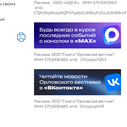
Реклама ООО «ОДСК» ИНН 5753069963
ы своих
erid:
CQH36pWzJqNQPXPpJdsEU4MtpPjZsLdUK4MroY
ых
Реклама. ООО "Газета "Орловский вестник".
ИНН 5753006480. erid: 2Vtzqwo7Qh3
Реклама. ООО "Газета "Орловский вестник".
ИНН 5753006480. erid: 2VtzquspHtR