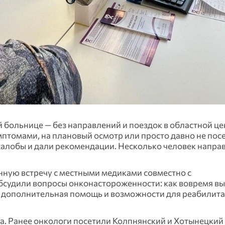
 больнице — без направлений и поездок в областной це
мптомами, на плановый осмотр или просто давно не пос
алобы и дали рекомендации. Несколько человек напра
ную встречу с местными медиками совместно с
бсудили вопросы онконастороженности: как вовремя в
ая дополнительная помощь и возможности для реабилит
а. Ранее онкологи посетили Колпнянский и Хотынецкий