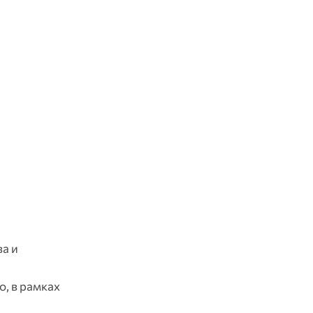
а и
о, в рамках