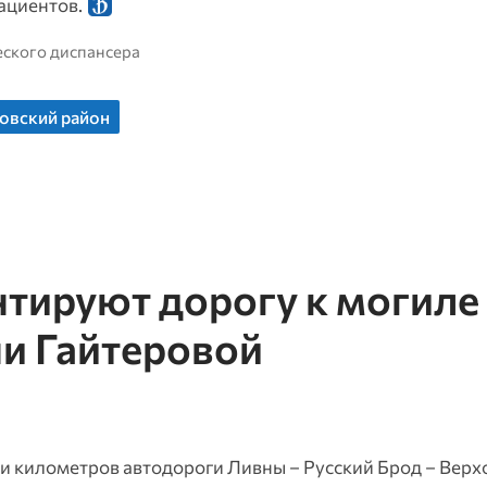
ациентов.
еского диспансера
овский район
ируют дорогу к могиле 
и Гайтеровой
и километров автодороги Ливны – Русский Брод – Верх