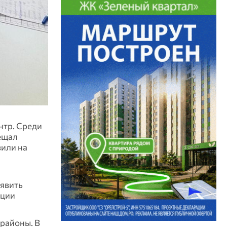
нтр. Среди
ещал
вили на
ыявить
ации
 районы. В