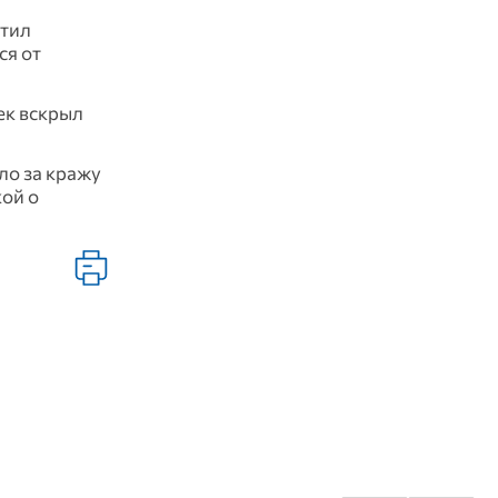
етил
ся от
ек вскрыл
ло за кражу
кой о