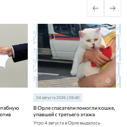
04 августа 2026 | 09:40
штабную
В Орле спасатели помогли кошке,
отив
упавшей с третьего этажа
Утро 4 августа в Орле выдалось