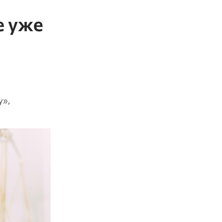
е уже
у»,