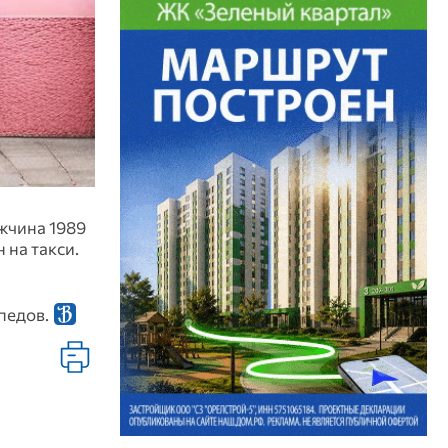
жчина 1989
 на такси.
педов.