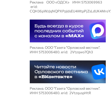
Реклама ООО «ОДСК» ИНН 5753069963
erid:
CQH36pWzJqNQPXPpJdsEU4MtpPjZsLdUK4MroY
Реклама. ООО "Газета "Орловский вестник".
ИНН 5753006480. erid: 2Vtzqwo7Qh3
Реклама. ООО "Газета "Орловский вестник".
ИНН 5753006480. erid: 2VtzquspHtR