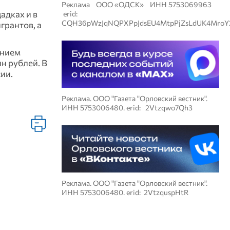
Реклама ООО «ОДСК» ИНН 5753069963
адках и в
erid:
CQH36pWzJqNQPXPpJdsEU4MtpPjZsLdUK4MroY
грантов, а
ением
н рублей. В
ии.
Реклама. ООО "Газета "Орловский вестник".
ИНН 5753006480. erid: 2Vtzqwo7Qh3
Реклама. ООО "Газета "Орловский вестник".
ИНН 5753006480. erid: 2VtzquspHtR