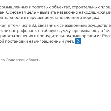
промышленных и торговых объектах, строительных площ
н. Основная цель – выявить незаконно находящихся ми
еятельности в нарушение установленного порядка.
ия, в том числе 32, связанных с незаконным осуществл
были оштрафованы на общую сумму, превышающую 1 мл
приняты решения о принудительном выдворении из Росс
й постановки на миграционный учет.
 по Орловской области