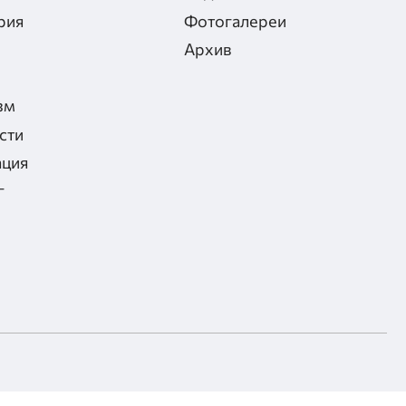
рия
Фотогалереи
Архив
зм
сти
ация
г