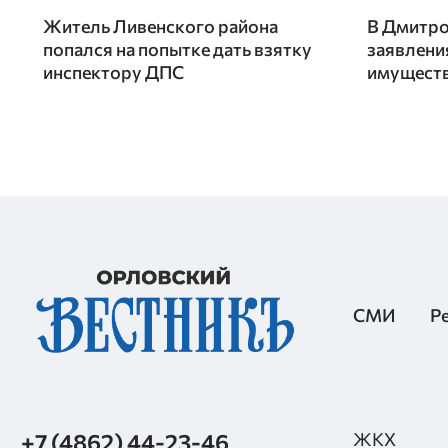
Житель Ливенского района
В Дмитро
попался на попытке дать взятку
заявления
инспектору ДПС
имуществ
СМИ
Р
+7 (4862) 44-23-46
ЖКХ