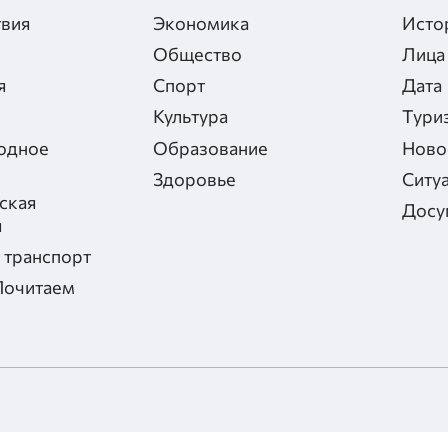
вия
Экономика
Исто
Общество
Лица
я
Спорт
Дата
Культура
Тури
одное
Образование
Ново
Здоровье
Ситу
ская
Досу
я
 транспорт
Почитаем
альности