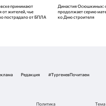
вске принимают
Династия Осюшкиных:
 от жителей, чье
продолжает серию мат
о пострадало от БПЛА
ко Дню строителя
еклама
Редакция
#ТургеневПочитаем
Политика
Тема