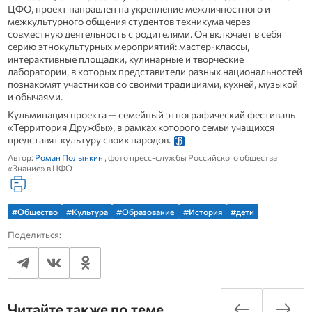
ЦФО, проект направлен на укрепление межличностного и
межкультурного общения студентов техникума через
совместную деятельность с родителями. Он включает в себя
серию этнокультурных мероприятий: мастер-классы,
интерактивные площадки, кулинарные и творческие
лаборатории, в которых представители разных национальностей
познакомят участников со своими традициями, кухней, музыкой
и обычаями.
Кульминация проекта — семейный этнографический фестиваль
«Территория Дружбы», в рамках которого семьи учащихся
представят культуру своих народов.
Автор:
Роман Полынкин
, фото пресс-службы Российского общества
«Знание» в ЦФО
#Общество
#Культура
#Образование
#История
#дети
Поделиться:
Читайте также по теме