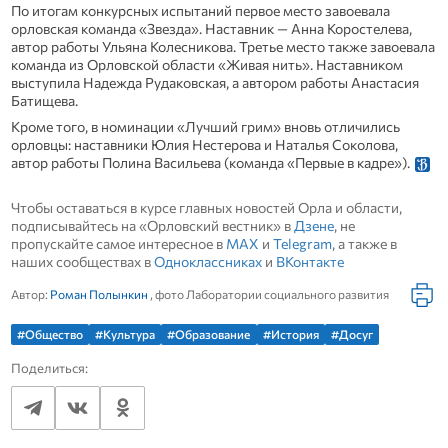
По итогам конкурсных испытаний первое место завоевала
орловская команда «Звезда». Наставник — Анна Коростелева,
автор работы Ульяна Колесникова. Третье место также завоевала
команда из Орловской области «Живая нить». Наставником
выступила Надежда Рудаковская, а автором работы Анастасия
Батищева.
Кроме того, в номинации «Лучший грим» вновь отличились
орловцы: наставники Юлия Нестерова и Наталья Соколова,
автор работы Полина Васильева (команда «Первые в кадре»).
Чтобы оставаться в курсе главных новостей Орла и области,
подписывайтесь на «Орловский вестник» в
Дзене
, не
пропускайте самое интересное в
MAX
и
Telegram
, а также в
наших сообществах в
Одноклассниках
и
ВКонтакте
Автор:
Роман Полынкин
, фото Лаборатории социального развития
#Общество
#Культура
#Образование
#История
#Досуг
Поделиться: