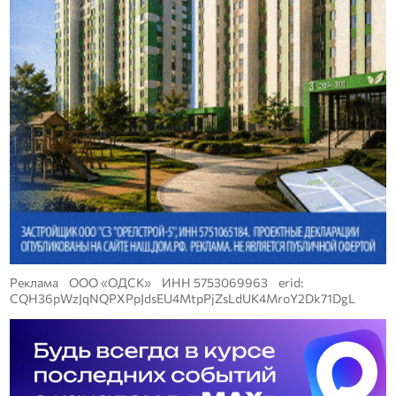
Реклама ООО «ОДСК» ИНН 5753069963 erid:
CQH36pWzJqNQPXPpJdsEU4MtpPjZsLdUK4MroY2Dk71DgL