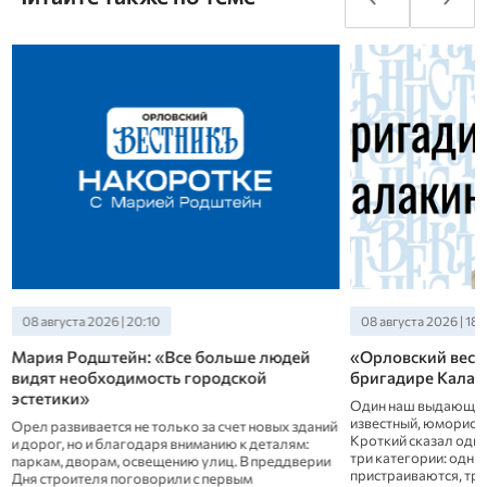
08 августа 2026 | 20:10
08 августа 2026 | 18:
Мария Родштейн: «Все больше людей
«Орловский вест
видят необходимость городской
бригадире Калак
эстетики»
Один наш выдающийся
известный, юморист
Орел развивается не только за счет новых зданий
Кроткий сказал одна
и дорог, но и благодаря вниманию к деталям:
три категории: одни 
паркам, дворам, освещению улиц. В преддверии
пристраиваются, тре
Дня строителя поговорили с первым