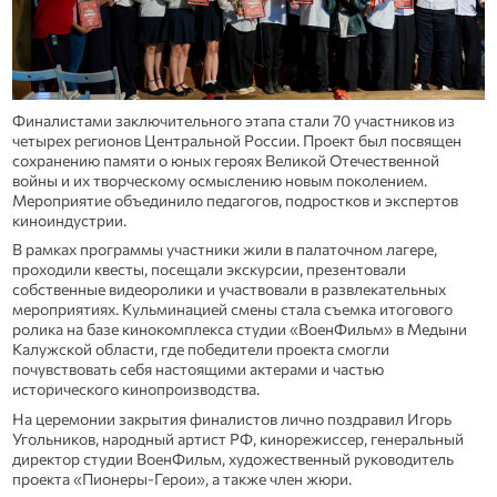
Финалистами заключительного этапа стали 70 участников из
четырех регионов Центральной России. Проект был посвящен
сохранению памяти о юных героях Великой Отечественной
войны и их творческому осмыслению новым поколением.
Мероприятие объединило педагогов, подростков и экспертов
киноиндустрии.
В рамках программы участники жили в палаточном лагере,
проходили квесты, посещали экскурсии, презентовали
собственные видеоролики и участвовали в развлекательных
мероприятиях. Кульминацией смены стала съемка итогового
ролика на базе кинокомплекса студии «ВоенФильм» в Медыни
Калужской области, где победители проекта смогли
почувствовать себя настоящими актерами и частью
исторического кинопроизводства.
На церемонии закрытия финалистов лично поздравил Игорь
Угольников, народный артист РФ, кинорежиссер, генеральный
директор студии ВоенФильм, художественный руководитель
проекта «Пионеры-Герои», а также член жюри.