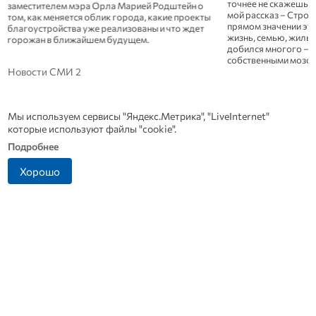
точнее не скажешь. 
заместителем мэра Орла Марией Родштейн о
мой рассказ – Строи
том, как меняется облик города, какие проекты
прямом значении это
благоустройства уже реализованы и что ждет
жизнь, семью, жиль
горожан в ближайшем будущем.
добился многого – и
собственными мозол
Новости СМИ 2
Мы используем сервисы "Яндекс.Метрика", "LiveInternet"
которые используют файлы "cookie".
Подробнее
Хорошо