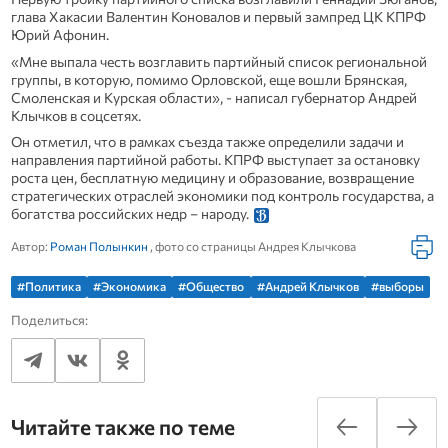
глава Хакасии Валентин Коновалов и первый зампред ЦК КПРФ
Юрий Афонин.
«Мне выпала честь возглавить партийный список региональной
группы, в которую, помимо Орловской, еще вошли Брянская,
Смоленская и Курская области», - написал губернатор Андрей
Клычков в соцсетях.
Он отметил, что в рамках съезда также определили задачи и
направления партийной работы. КПРФ выступает за остановку
роста цен, бесплатную медицину и образование, возвращение
стратегических отраслей экономики под контроль государства, а
богатства российских недр – народу.
Автор:
Роман Полынкин
, фото со страницы Андрея Клычкова
#Политика
#Экономика
#Общество
#Андрей Клычков
#выборы
Поделиться:
Читайте также по теме