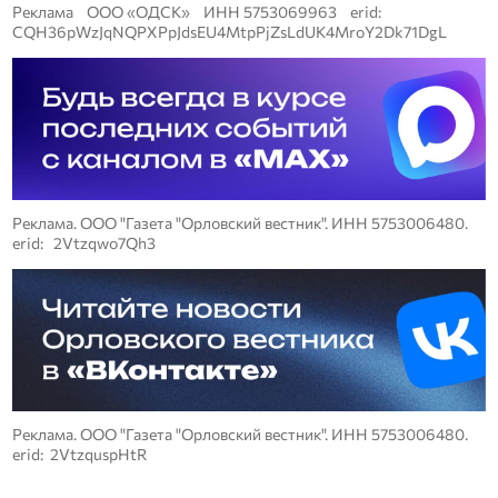
Реклама ООО «ОДСК» ИНН 5753069963 erid:
CQH36pWzJqNQPXPpJdsEU4MtpPjZsLdUK4MroY2Dk71DgL
Реклама. ООО "Газета "Орловский вестник". ИНН 5753006480.
erid: 2Vtzqwo7Qh3
Реклама. ООО "Газета "Орловский вестник". ИНН 5753006480.
erid: 2VtzquspHtR