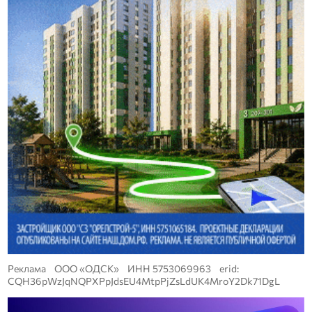
Реклама ООО «ОДСК» ИНН 5753069963 erid:
CQH36pWzJqNQPXPpJdsEU4MtpPjZsLdUK4MroY2Dk71DgL