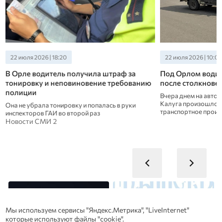
22 июля 2026 | 18:20
22 июля 2026 | 10:0
В Орле водитель получила штраф за
Под Орлом водит
тонировку и неповиновение требованию
после столкнове
полиции
»
Вчера днем на авто
Калуга произошло 
Она не убрала тонировку и попалась в руки
транспортное проис
инспекторов ГАИ во второй раз
Новости СМИ 2
Мы используем сервисы "Яндекс.Метрика", "LiveInternet"
которые используют файлы "cookie".