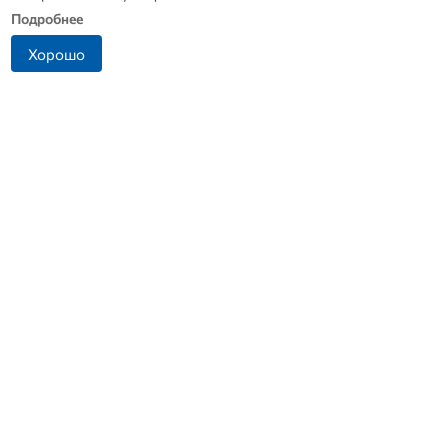
Подробнее
Хорошо
В Дмитровске принимают
Династия Осюшкиных:
заявления от жителей, чье
«ОВ» продолжает серию
имущество пострадало от
материалов ко Дню
БПЛА
строителя