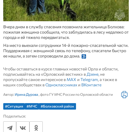
Вчера днем в службу спасения позвонила жительница Болхова:
пожилая женщина сообщила, что заблудилась в лесу недалеко от
города и ей тяжело передвигаться.
На место выехали сотрудники 14‑й пожарно‑спасательной части.
Поддерживая с женщиной связь по телефону, спасатели быстро
ее нашли, а затем сопроводили до дома.
Чтобы оставаться в курсе главных новостей Орла и области,
подписывайтесь на «Орловский вестник» в
Дзене
, не
пропускайте самое интересное в
MAX
и
Telegram
, а также в
наших сообществах в
Одноклассниках
и
ВКонтакте
Автор:
Ирина Дурова
, фото ГУ МЧС России по Орловской области
#Ситуация
#МЧС
#Болховский район
Поделиться: