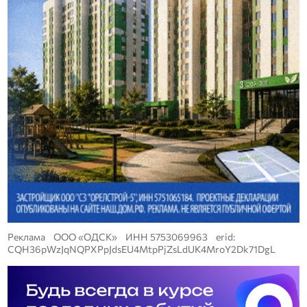
Реклама ООО «ОДСК» ИНН 5753069963 erid:
CQH36pWzJqNQPXPpJdsEU4MtpPjZsLdUK4MroY2Dk71DgL