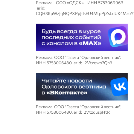
Реклама ООО «ОДСК» ИНН 5753069963
erid:
CQH36pWzJqNQPXPpJdsEU4MtpPjZsLdUK4MroY
Реклама. ООО "Газета "Орловский вестник".
ИНН 5753006480. erid: 2Vtzqwo7Qh3
Реклама. ООО "Газета "Орловский вестник".
ИНН 5753006480. erid: 2VtzquspHtR