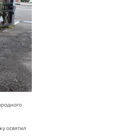
ародного
ку освятил