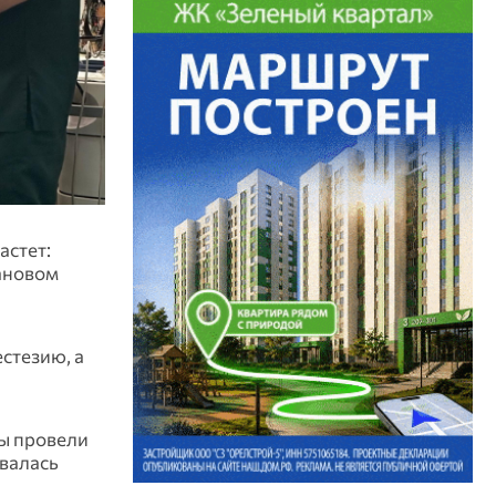
астет:
лановом
стезию, а
ты провели
овалась