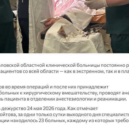
рловской областной клинической больницы постоянно р
иентов со всей области — как в экстренном, так и в п
ов во время операций и после них принадлежит
больных к хирургическому вмешательству, проводят ане
ь пациента в отделении анестезиологии и реанимации.
дежурство 24 мая 2026 года. Как отмечает
йтова, за одни только сутки выходного дня специалис
ации находилось 23 больных, каждому из которых треб