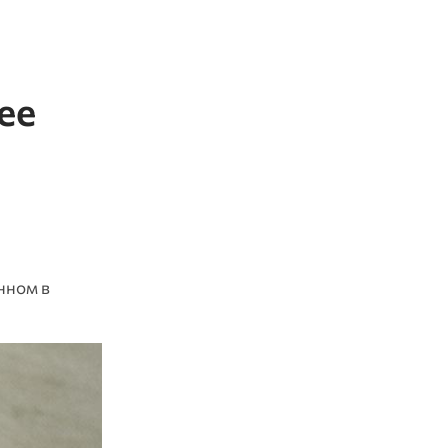
ее
я
нном в