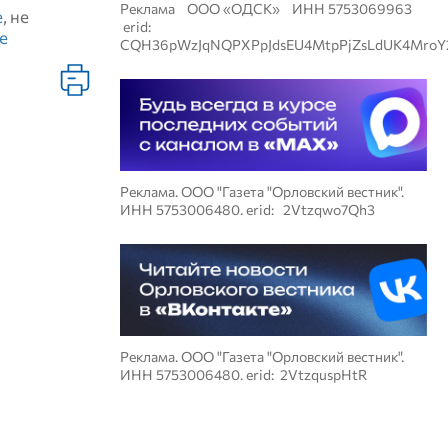
Реклама ООО «ОДСК» ИНН 5753069963
е
, не
erid:
е
CQH36pWzJqNQPXPpJdsEU4MtpPjZsLdUK4MroY
Реклама. ООО "Газета "Орловский вестник".
ИНН 5753006480. erid: 2Vtzqwo7Qh3
Реклама. ООО "Газета "Орловский вестник".
ИНН 5753006480. erid: 2VtzquspHtR