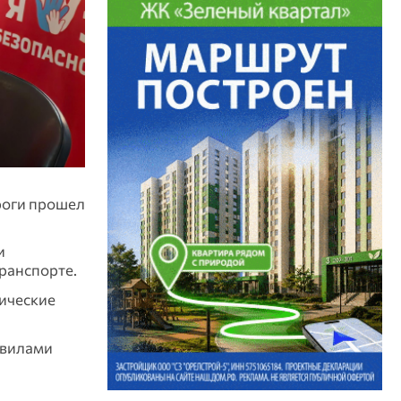
роги прошел
и
ранспорте.
тические
авилами