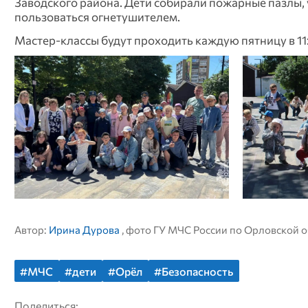
Заводского района. Дети собирали пожарные пазлы, 
пользоваться огнетушителем.
Мастер‑классы будут проходить каждую пятницу в 1
Автор:
Ирина Дурова
, фото ГУ МЧС России по Орловской 
#МЧС
#дети
#Орёл
#Безопасность
Поделиться: