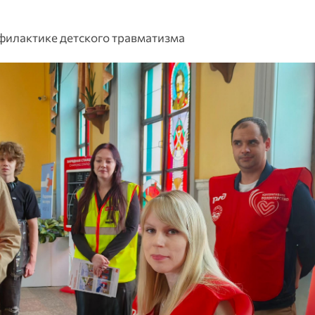
филактике детского травматизма