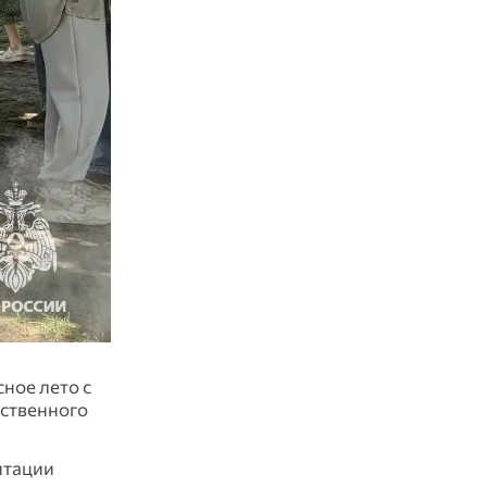
ное лето с
рственного
итации