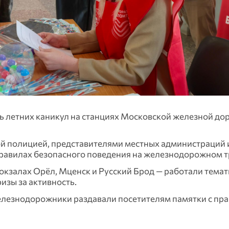
ь летних каникул на станциях Московской железной до
й полицией, представителями местных администраций 
правилах безопасного поведения на железнодорожном т
окзалах Орёл, Мценск и Русский Брод — работали тема
изы за активность.
елезнодорожники раздавали посетителям памятки с пр