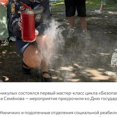
никулы» состоялся первый мастер‑класс цикла «Безопас
ра Семёнова — мероприятие приурочили ко Дню госуда
а «Умнички» и подопечные отделения социальной реабил