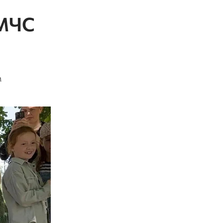
 МЧС
м